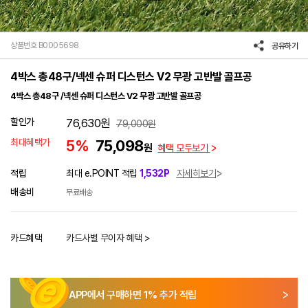
상품번호 B0005698
공유하기
4박스 총48구/넥센 슈퍼 디스턴스 V2 무광 고반발 골프공
4박스 총48구 /넥센 슈퍼 디스턴스 V2 무광 고반발 골프공
할인가
76,630
원
79,000
원
최대혜택가
5%
75,098
원
혜택 모두보기
적립
최대 e.POINT 적립
1,532P
자세히보기
배송비
무료배송
카드혜택
카드사별 무이자 혜택 >
APP에서 구매하면
1
% 추가 적립