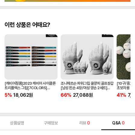
이런 상품은 어때요?
[캐비어정품]2023 캐비어 사이클론
조니헤르슨 파워그립 올양피 골프장갑
[10구/중고
트리플렉스 그립[7COLORS]
[남성 왼손 4장/여성 양손 2세트]
초보자용 비
[라운드][39g/42g/46g/50g]
[화이트][케이스포함]
우레탄소재
5%
18,062
원
66%
27,088
원
41%
7,1
[R/S 토크]
상품설명
구매정보
리뷰
0
Q&A
0