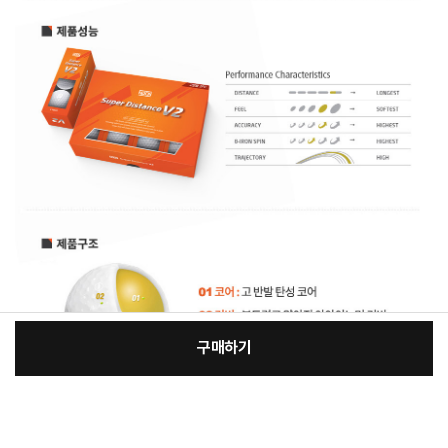
구매하기
:
본품
장
76,630원
총 상품 금액
76,630
원