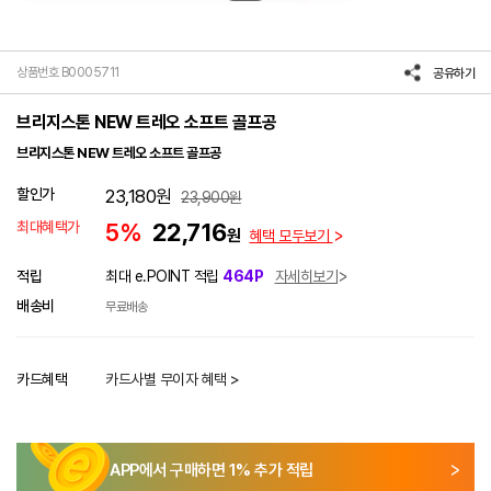
상품번호 B0005711
공유하기
브리지스톤 NEW 트레오 소프트 골프공
브리지스톤 NEW 트레오 소프트 골프공
할인가
23,180
원
23,900
원
최대혜택가
5%
22,716
원
혜택 모두보기
적립
최대 e.POINT 적립
464P
자세히보기
배송비
무료배송
카드혜택
카드사별 무이자 혜택 >
APP에서 구매하면
1
% 추가 적립