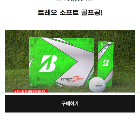
구매하기
[필수] 선택
장
총 상품 금액
23,180
원
바