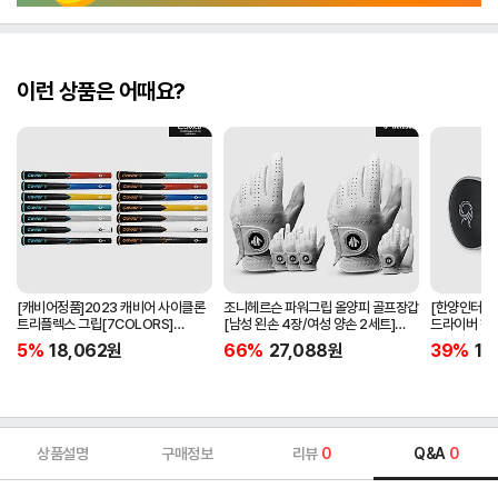
이런 상품은 어때요?
[캐비어정품]2023 캐비어 사이클론
조니헤르슨 파워그립 올양피 골프장갑
[한양인터내셔
트리플렉스 그립[7COLORS]
[남성 왼손 4장/여성 양손 2세트]
드라이버 헤
[라운드][39g/42g/46g/50g]
[화이트][케이스포함]
[HD-302]
5%
18,062
원
66%
27,088
원
39%
15
[R/S 토크]
상품설명
구매정보
리뷰
0
Q&A
0