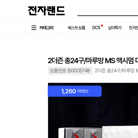
카테고리
베스트상품
DCS
심야특가
전자랜
2더즌 총24구/마루망 MS 맥시멈
상품번호 B0005748
2더즌 총24구/마루망
1,260
쿠폰할인