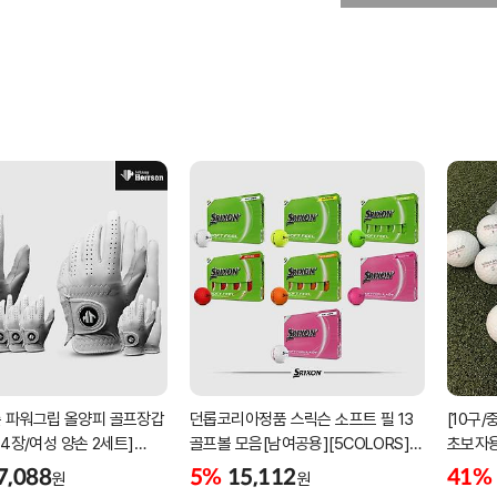
 파워그립 올양피 골프장갑
던롭코리아정품 스릭슨 소프트 필 13
[10구
 4장/여성 양손 2세트]
골프볼 모음[남여공용][5COLORS]
초보자용
케이스포함]
[2피스/12알]
우레탄
7,088
5%
15,112
41%
원
원