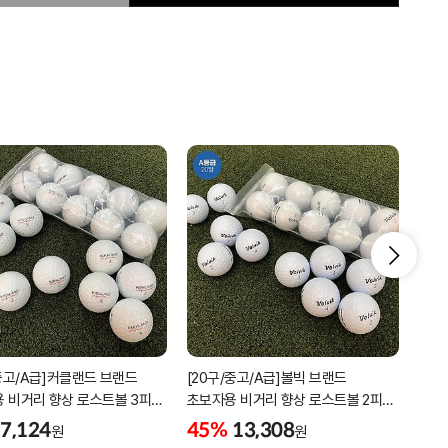
/중고/A급]커클랜드 브랜드
[20구/중고/A급]볼빅 브랜드
2박
 비거리 향상 로스트볼 3피스
초보자용 비거리 향상 로스트볼 2피스
디스
소재
3피스 혼합볼
7,124
45%
13,308
5%
원
원