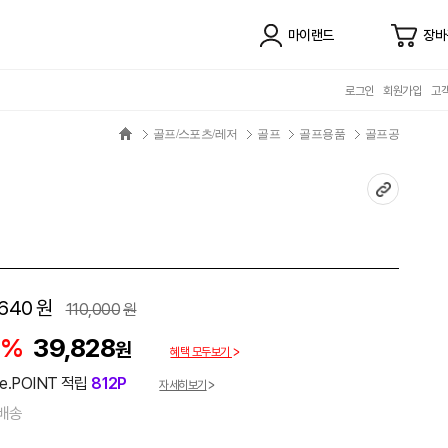
마이랜드
장바
로그인
회원가입
고
골프/스포츠/레저
골프
골프용품
골프공
,640
원
110,000
원
4%
39,828
원
혜택 모두보기
e.POINT 적립
812P
자세히보기
배송