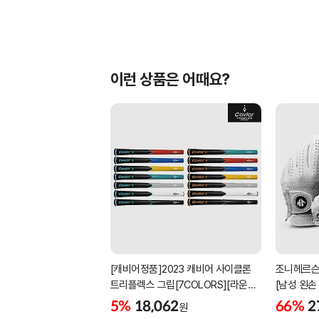
이런 상품은 어때요?
[캐비어정품]2023 캐비어 사이클론
조니헤르슨
트리플렉스 그립[7COLORS][라운드]
[남성 왼손
[39g/42g/46g/50g][R/S 토크]
[화이트][
5%
18,062
66%
2
원