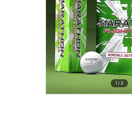
1
/
3