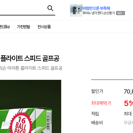
바람만으론 부족해
투비뉴 냉각 핸디 손선풍기
드Biz
가전렌탈
전시상품
톤 플라이트 스피드 골프공
스릭슨 마라톤 플라이트 스피드 골프공
70,
할인가
5
최대혜택가
적립
최대 
배송비
무료