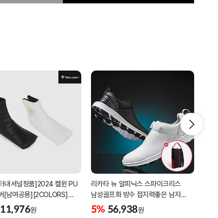
터내셔널정품]2024 켈윈 PU
리카타 뉴 알피닉스 스파이크리스
[2더
버[남여공용][2COLORS]
남성골프화 방수 접지력좋은 남자
퍼팅
C320]
골프신발 C27102/신발가방제공
11,976
5%
56,938
5%
원
원