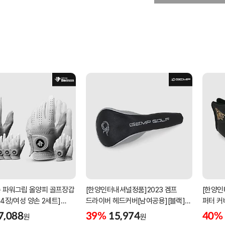
 파워그립 올양피 골프장갑
[한양인터내셔널정품]2023 겜프
[한양인
 4장/여성 양손 2세트]
드라이버 헤드커버[남여공용][블랙]
퍼터 커
케이스포함]
[HD-302]
[KW-P
7,088
39%
15,974
40%
원
원