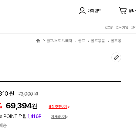
마이랜드
장바
로그인
회원가입
고
골프/스포츠/레저
골프
골프용품
골프공
810
원
73,000
원
%
69,394
원
혜택 모두보기
e.POINT 적립
1,416P
자세히보기
배송