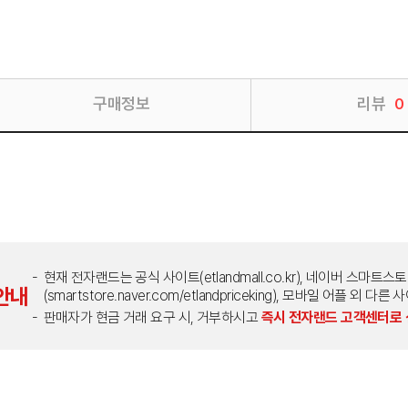
구매정보
리뷰
0
현재 전자랜드는 공식 사이트(etlandmall.co.kr), 네이버 스마트스
안내
(smartstore.naver.com/etlandpriceking), 모바일 어플 
판매자가 현금 거래 요구 시, 거부하시고
즉시 전자랜드 고객센터로