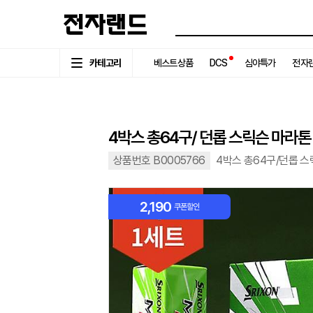
카테고리
베스트상품
DCS
심야특가
전자랜
4박스 총64구/ 던롭 스릭슨 마라
상품번호 B0005766
4박스 총64구/던롭 
2,190
쿠폰할인