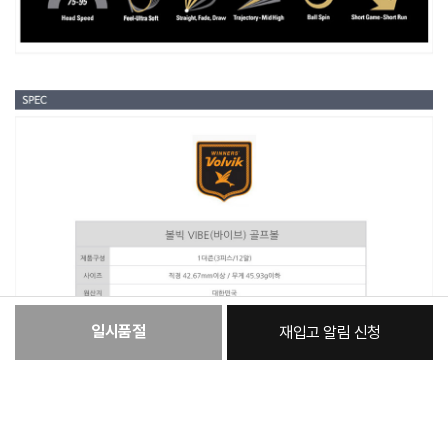
일시품절
재입고 알림 신청
:
본품
81,380원
총 상품 금액
81,380
원