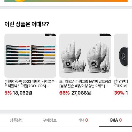
이런 상품은 어때요?
[캐비어정품]2023 캐비어 사이클론
조니헤르슨 파워그립 올양피 골프장갑
[한양인터내셔
트리플렉스 그립[7COLORS]
[남성 왼손 4장/여성 양손 2세트]
드라이버 헤
[라운드][39g/42g/46g/50g]
[화이트][케이스포함]
[HD-302]
5%
18,062
원
66%
27,088
원
39%
15
[R/S 토크]
상품설명
구매정보
리뷰
0
Q&A
0