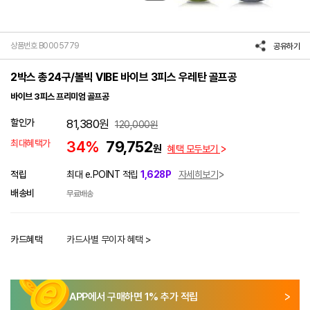
상품번호 B0005779
공유하기
2박스 총24구/볼빅 VIBE 바이브 3피스 우레탄 골프공
바이브 3피스 프리미엄 골프공
할인가
81,380
원
120,000
원
최대혜택가
34%
79,752
원
혜택 모두보기
적립
최대 e.POINT 적립
1,628P
자세히보기
배송비
무료배송
카드혜택
카드사별 무이자 혜택 >
APP에서 구매하면
1
% 추가 적립