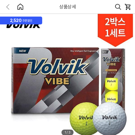
상품상세
2,520
쿠폰할인
1
/
3