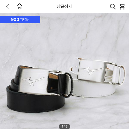
상품상세
900
쿠폰할인
1
/
3