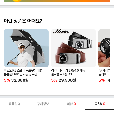
이런 상품은 어때요?
미즈노 RB 스퀘어 골프우산 대형
리카타 볼마커 3.0/4.0 자동
[전시상품] 
튼튼한 UV차단 자동 장우산
골프벨트 2종 택1
볼라이너 + 
5LKY22100
5%
32,888
원
5%
29,938
원
5%
14,
상품설명
구매정보
리뷰
0
Q&A
0