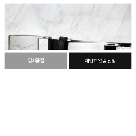
일시품절
재입고 알림 신청
:
본품
29,000원
총 상품 금액
29,000
원