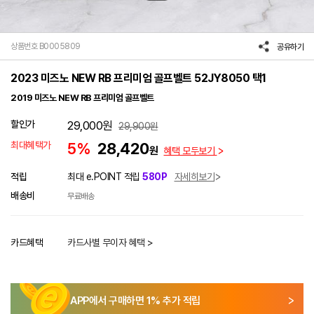
상품번호 B0005809
공유하기
2023 미즈노 NEW RB 프리미엄 골프벨트 52JY8050 택1
2019 미즈노 NEW RB 프리미엄 골프벨트
할인가
29,000
원
29,900
원
최대혜택가
5%
28,420
원
혜택 모두보기
적립
최대 e.POINT 적립
580P
자세히보기
배송비
무료배송
카드혜택
카드사별 무이자 혜택 >
APP에서 구매하면
1
% 추가 적립