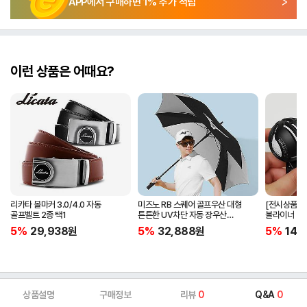
APP에서 구매하면
1
% 추가 적립
이런 상품은 어때요?
리카타 볼마커 3.0/4.0 자동
미즈노 RB 스퀘어 골프우산 대형
[전시상품] 
골프벨트 2종 택1
튼튼한 UV차단 자동 장우산
볼라이너 + 
5LKY22100
5%
29,938
원
5%
32,888
원
5%
14,
상품설명
구매정보
리뷰
0
Q&A
0