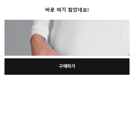
구매하기
[필수] 선택/사은품
장
총 상품 금액
25,120
원
바
바
구
로
니
구