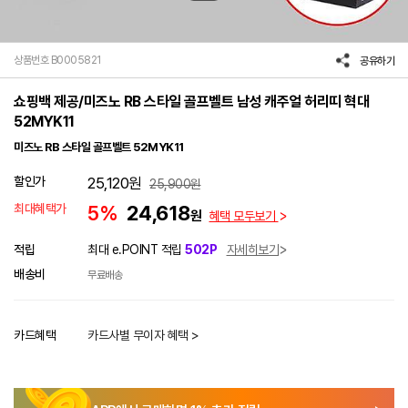
상품번호 B0005821
공유하기
쇼핑백 제공/미즈노 RB 스타일 골프벨트 남성 캐주얼 허리띠 혁대
52MYK11
미즈노 RB 스타일 골프벨트 52MYK11
할인가
25,120
원
25,900
원
최대혜택가
5%
24,618
원
혜택 모두보기
적립
최대 e.POINT 적립
502P
자세히보기
배송비
무료배송
카드혜택
카드사별 무이자 혜택 >