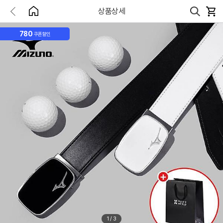
상품상세
780
쿠폰할인
1
/
3