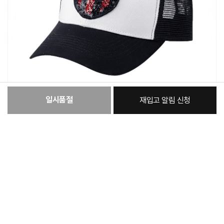
일시품절
재입고 알림 신청
:
본품
35,790원
총 상품 금액
35,790
원