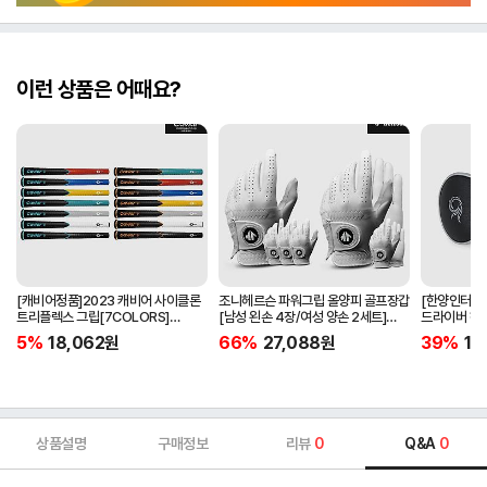
이런 상품은 어때요?
[캐비어정품]2023 캐비어 사이클론
조니헤르슨 파워그립 올양피 골프장갑
[한양인터내셔
트리플렉스 그립[7COLORS]
[남성 왼손 4장/여성 양손 2세트]
드라이버 헤
[라운드][39g/42g/46g/50g]
[화이트][케이스포함]
[HD-302]
5%
18,062
원
66%
27,088
원
39%
15
[R/S 토크]
상품설명
구매정보
리뷰
0
Q&A
0