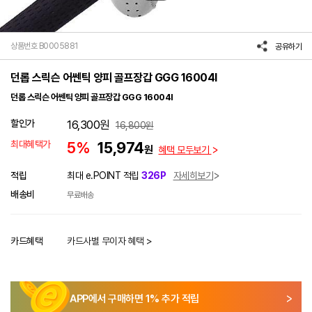
상품번호 B0005881
공유하기
던롭 스릭슨 어쎈틱 양피 골프장갑 GGG 16004I
던롭 스릭슨 어쎈틱 양피 골프장갑 GGG 16004I
할인가
16,300
원
16,800
원
최대혜택가
5%
15,974
원
혜택 모두보기
적립
최대 e.POINT 적립
326P
자세히보기
배송비
무료배송
카드혜택
카드사별 무이자 혜택 >
APP에서 구매하면
1
% 추가 적립