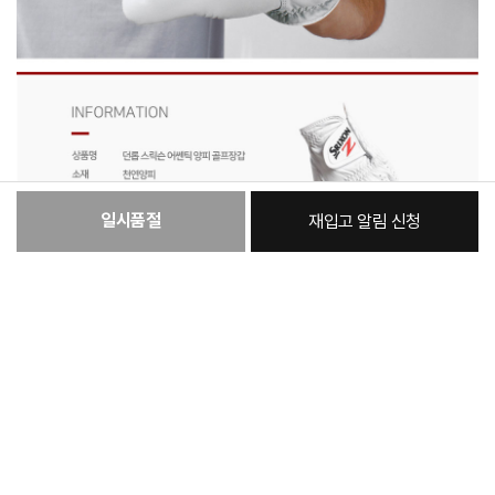
일시품절
재입고 알림 신청
:
본품
16,300원
총 상품 금액
16,300
원