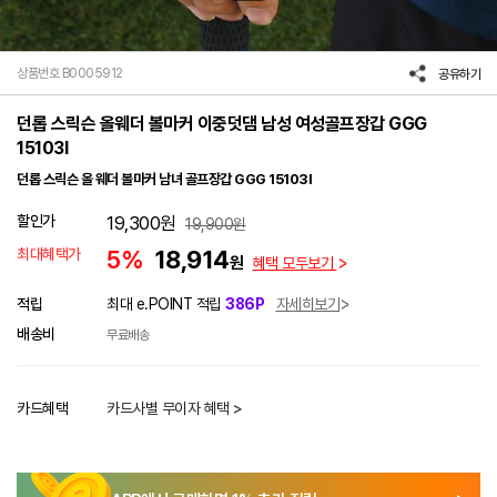
상품번호 B0005912
공유하기
던롭 스릭슨 올웨더 볼마커 이중덧댐 남성 여성골프장갑 GGG
15103I
던롭 스릭슨 올 웨더 볼마커 남녀 골프장갑 GGG 15103I
할인가
19,300
원
19,900
원
최대혜택가
5%
18,914
원
혜택 모두보기
적립
최대 e.POINT 적립
386P
자세히보기
배송비
무료배송
카드혜택
카드사별 무이자 혜택 >