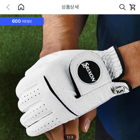
상품상세
600
쿠폰할인
1
/
3