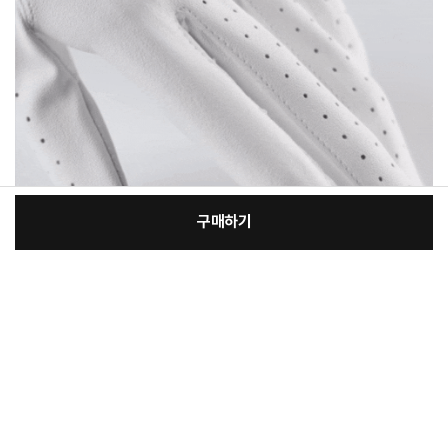
구매하기
[필수] 선택
장
총 상품 금액
19,300
원
바
바
구
로
니
구