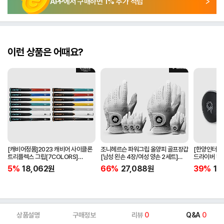
APP에서 구매하면
1
% 추가 적립
이런 상품은 어때요?
[캐비어정품]2023 캐비어 사이클론
조니헤르슨 파워그립 올양피 골프장갑
[한양인터내셔
트리플렉스 그립[7COLORS]
[남성 왼손 4장/여성 양손 2세트]
드라이버 헤
[라운드][39g/42g/46g/50g]
[화이트][케이스포함]
[HD-302]
5%
18,062
원
66%
27,088
원
39%
15
[R/S 토크]
상품설명
구매정보
리뷰
0
Q&A
0