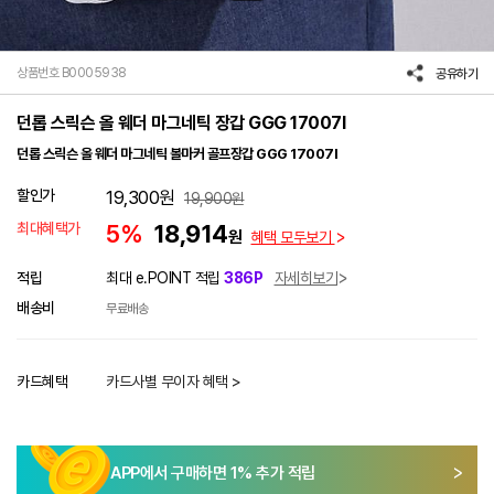
상품번호 B0005938
공유하기
던롭 스릭슨 올 웨더 마그네틱 장갑 GGG 17007I
던롭 스릭슨 올 웨더 마그네틱 볼마커 골프장갑 GGG 17007I
할인가
19,300
원
19,900
원
최대혜택가
5%
18,914
원
혜택 모두보기
적립
최대 e.POINT 적립
386P
자세히보기
배송비
무료배송
카드혜택
카드사별 무이자 혜택 >
APP에서 구매하면
1
% 추가 적립