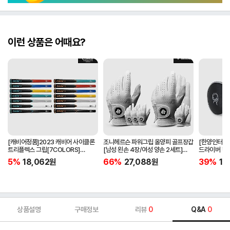
이런 상품은 어때요?
[캐비어정품]2023 캐비어 사이클론
조니헤르슨 파워그립 올양피 골프장갑
[한양인터내셔
트리플렉스 그립[7COLORS]
[남성 왼손 4장/여성 양손 2세트]
드라이버 헤
[라운드][39g/42g/46g/50g]
[화이트][케이스포함]
[HD-302]
5%
18,062
원
66%
27,088
원
39%
15
[R/S 토크]
상품설명
구매정보
리뷰
0
Q&A
0