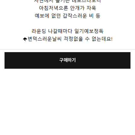
구매하기
[필수] 선택
장
총 상품 금액
19,300
원
바
바
구
로
니
구