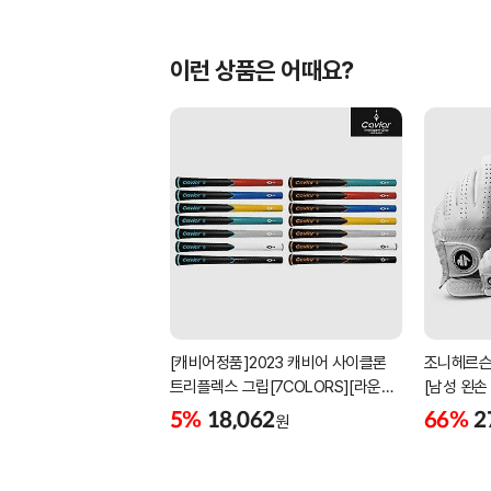
이런 상품은 어때요?
[캐비어정품]2023 캐비어 사이클론
조니헤르슨
트리플렉스 그립[7COLORS][라운드]
[남성 왼손
[39g/42g/46g/50g][R/S 토크]
[화이트][
5%
18,062
66%
2
원