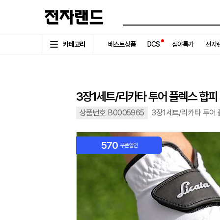
카테고리
베스트상품
DCS
심야특가
전자랜
3장1세트/리카타 투어 플렉스 합피 
상품번호 B0005965
3장1세트/리카타 투어
570
쿠폰할인