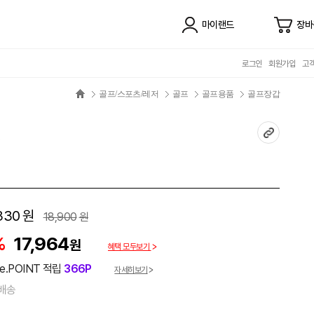
마이랜드
장바
로그인
회원가입
고
골프/스포츠/레저
골프
골프용품
골프장갑
330
원
18,900
원
%
17,964
원
혜택 모두보기
e.POINT 적립
366P
자세히보기
배송