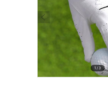
1
/
3