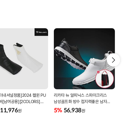
터내셔널정품]2024 켈윈 PU
리카타 뉴 알피닉스 스파이크리스
[2더
버[남여공용][2COLORS]
남성골프화 방수 접지력좋은 남자
퍼팅
C320]
골프신발 C27102/신발가방제공
11,976
5%
56,938
5%
원
원