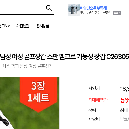
바람만으론 부족해
투비뉴 냉각 핸디 손선풍기
드Biz
가전렌탈
전시상품
남성 여성 골프장갑 스판 벨크로 기능성 장갑 C26305
 플렉스 합피 남성 여성 골프장갑
18,
할인가
5
최대혜택가
적립
최대 
배송비
무료