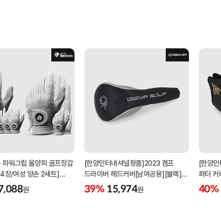
 파워그립 올양피 골프장갑
[한양인터내셔널정품]2023 겜프
[한양인
 4장/여성 양손 2세트]
드라이버 헤드커버[남여공용][블랙]
퍼터 커
케이스포함]
[HD-302]
[KW-P
7,088
39%
15,974
40%
원
원