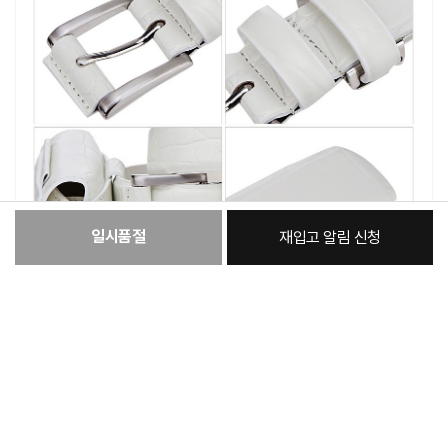
일시품절
재입고 알림 신청
:
본품
61,110원
총 상품 금액
61,110
원