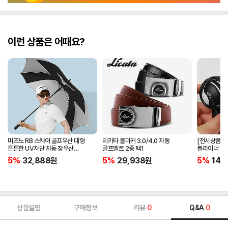
이런 상품은 어때요?
미즈노 RB 스퀘어 골프우산 대형
리카타 볼마커 3.0/4.0 자동
[전시상품] 
튼튼한 UV차단 자동 장우산
골프벨트 2종 택1
볼라이너 + 
5LKY22100
5%
32,888
원
5%
29,938
원
5%
14,
상품설명
구매정보
리뷰
0
Q&A
0