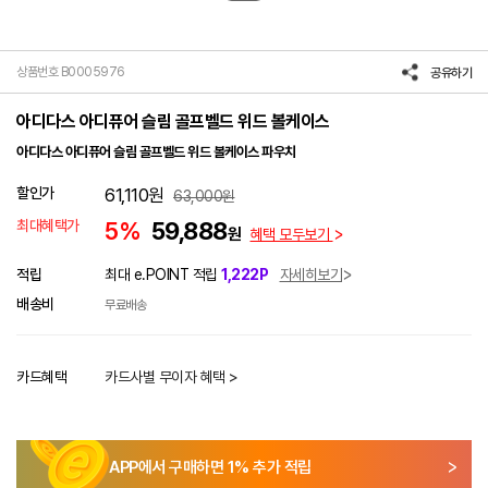
상품번호 B0005976
공유하기
아디다스 아디퓨어 슬림 골프벨드 위드 볼케이스
아디다스 아디퓨어 슬림 골프벨드 위드 볼케이스 파우치
할인가
61,110
원
63,000
원
최대혜택가
5%
59,888
원
혜택 모두보기
적립
최대 e.POINT 적립
1,222P
자세히보기
배송비
무료배송
카드혜택
카드사별 무이자 혜택 >
APP에서 구매하면
1
% 추가 적립