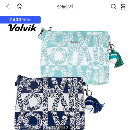
상품상세
2,400
쿠폰할인
1
/
3