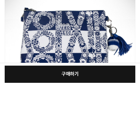
구매하기
[필수] 색상
장
총 상품 금액
77,600
원
바
바
구
로