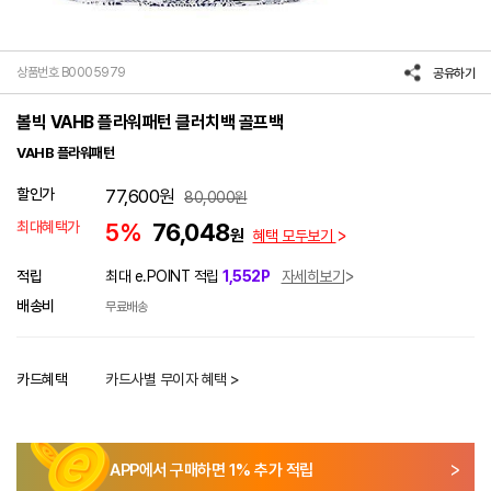
상품번호 B0005979
공유하기
볼빅 VAHB 플라워패턴 클러치백 골프백
VAHB 플라워패턴
할인가
77,600
원
80,000
원
최대혜택가
5%
76,048
원
혜택 모두보기
적립
최대 e.POINT 적립
1,552P
자세히보기
배송비
무료배송
카드혜택
카드사별 무이자 혜택 >
APP에서 구매하면
1
% 추가 적립