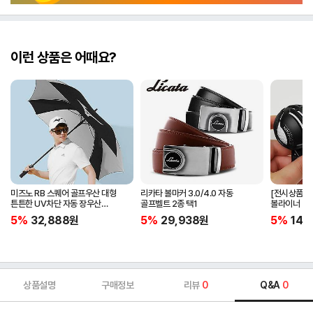
이런 상품은 어때요?
미즈노 RB 스퀘어 골프우산 대형
리카타 볼마커 3.0/4.0 자동
[전시상품] 
튼튼한 UV차단 자동 장우산
골프벨트 2종 택1
볼라이너 + 
5LKY22100
5%
32,888
원
5%
29,938
원
5%
14,
상품설명
구매정보
리뷰
0
Q&A
0