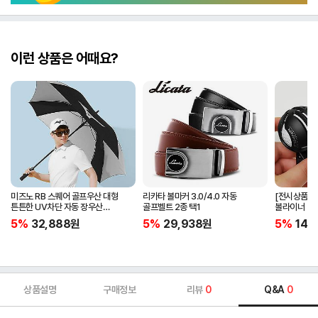
이런 상품은 어때요?
미즈노 RB 스퀘어 골프우산 대형
리카타 볼마커 3.0/4.0 자동
[전시상품] 
튼튼한 UV차단 자동 장우산
골프벨트 2종 택1
볼라이너 + 
5LKY22100
5%
32,888
원
5%
29,938
원
5%
14,
상품설명
구매정보
리뷰
0
Q&A
0