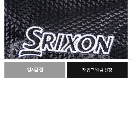
일시품절
재입고 알림 신청
:
본품
26,190원
총 상품 금액
26,190
원