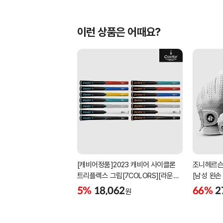
이런 상품은 어때요?
[캐비어정품]2023 캐비어 사이클론
조니헤르슨
트리플렉스 그립[7COLORS][라운드]
[남성 왼손
[39g/42g/46g/50g][R/S 토크]
[화이트][
5%
18,062
66%
2
원