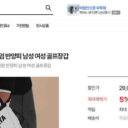
바람만으론 부족해
투비뉴 냉각 핸디 손선풍기
드Biz
가전렌탈
전시상품
엄 반양피 남성 여성 골프장갑
엄 반양피 남성 여성 골프장갑
29,
할인가
5
최대혜택가
적립
최대 
배송비
무료