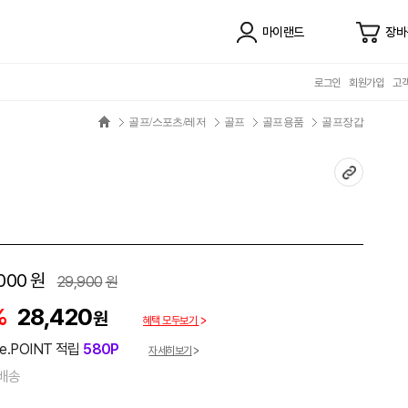
마이랜드
장바
로그인
회원가입
고
골프/스포츠/레저
골프
골프용품
골프장갑
000
원
29,900
원
%
28,420
원
혜택 모두보기
e.POINT 적립
580P
자세히보기
배송