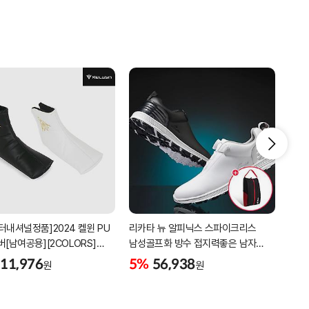
터내셔널정품]2024 켈윈 PU
리카타 뉴 알피닉스 스파이크리스
세인
버[남여공용][2COLORS]
남성골프화 방수 접지력좋은 남자
3피
C320]
골프신발 C27102/신발가방제공
11,976
5%
56,938
5%
원
원