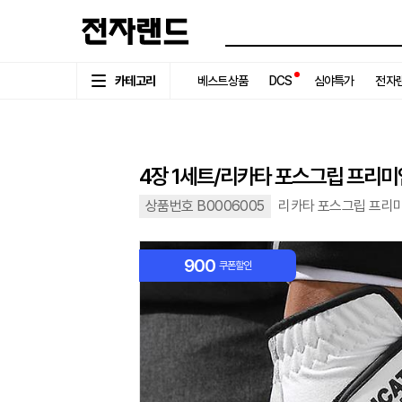
카테고리
베스트상품
DCS
심야특가
전자랜
4장 1세트/리카타 포스그립 프리미
상품번호 B0006005
리카타 포스그립 프리미
900
쿠폰할인