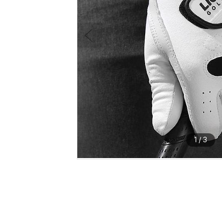
1
/
3