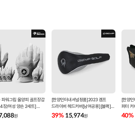
 파워그립 올양피 골프장갑
[한양인터내셔널정품]2023 겜프
[한양인
 4장/여성 양손 2세트]
드라이버 헤드커버[남여공용][블랙]
퍼터 커
케이스포함]
[HD-302]
[KW-P
7,088
39%
15,974
40%
원
원