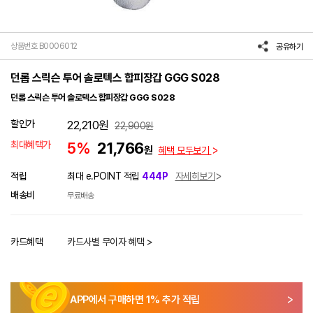
상품번호 B0006012
공유하기
던롭 스릭슨 투어 솔로텍스 합피장갑 GGG S028
던롭 스릭슨 투어 솔로텍스 합피장갑 GGG S028
할인가
22,210
원
22,900
원
최대혜택가
5%
21,766
원
혜택 모두보기
적립
최대 e.POINT 적립
444P
자세히보기
배송비
무료배송
카드혜택
카드사별 무이자 혜택 >
APP에서 구매하면
1
% 추가 적립