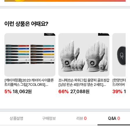
이런 상품은 어때요?
[캐비어정품]2023 캐비어 사이클론
조니헤르슨 파워그립 올양피 골프장갑
[한양인터내셔
트리플렉스 그립[7COLORS]
[남성 왼손 4장/여성 양손 2세트]
드라이버 헤
[라운드][39g/42g/46g/50g]
[화이트][케이스포함]
[HD-302]
5%
18,062
원
66%
27,088
원
39%
15
[R/S 토크]
상품설명
구매정보
리뷰
0
Q&A
0