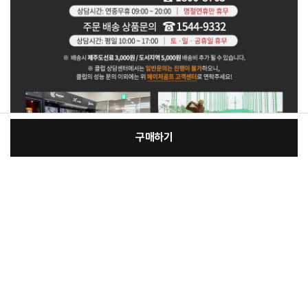
구매하기
[필수] 선택
장
총 상품 금액
22,210
원
바
바
구
로
니
구