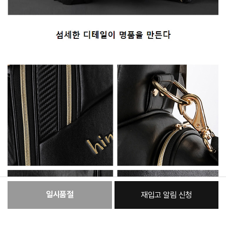
일시품절
재입고 알림 신청
:
본품
1,415,230원