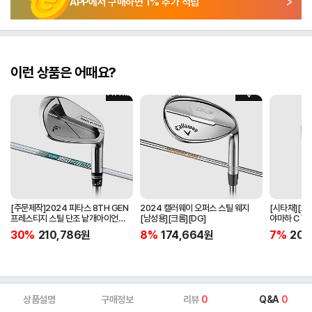
APP에서 구매하면
1
% 추가 적립
이런 상품은 어때요?
[주문제작]2024 피타스 8TH GEN
2024 캘러웨이 오퍼스 스틸 웨지
[시타채][오
프레스티지 스틸 단조 낱개아이언
[남성용][크롬][DG]
야마하 C`s
[남성용][4번][NSPRO950GH
[여성용][화이
30%
210,786
원
8%
174,664
원
7%
205
NEO]
ORIGINAL]
상품설명
구매정보
리뷰
0
Q&A
0