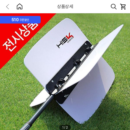
상품상세
510
쿠폰할인
1
/
2