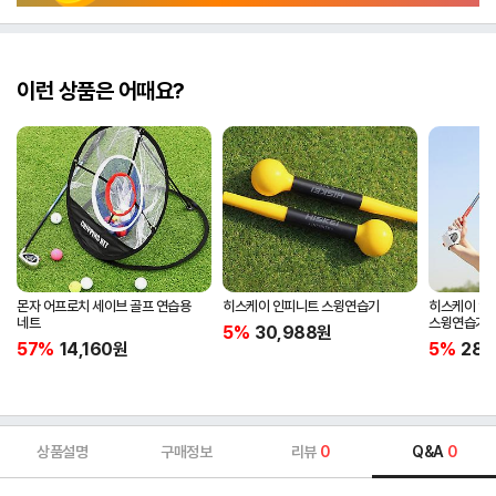
이런 상품은 어때요?
몬자 어프로치 세이브 골프 연습용
히스케이 인피니트 스윙연습기
히스케이 인
네트
스윙연습기
5%
30,988
원
57%
14,160
원
5%
28,
상품설명
구매정보
리뷰
0
Q&A
0