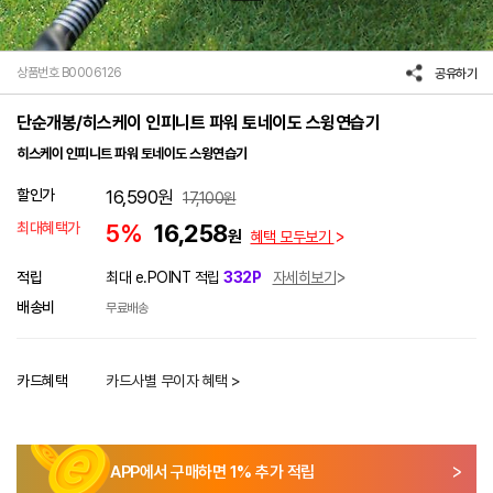
상품번호 B0006126
공유하기
단순개봉/히스케이 인피니트 파워 토네이도 스윙연습기
히스케이 인피니트 파워 토네이도 스윙연습기
할인가
16,590
원
17,100
원
최대혜택가
5%
16,258
원
혜택 모두보기
적립
최대 e.POINT 적립
332P
자세히보기
배송비
무료배송
카드혜택
카드사별 무이자 혜택 >
APP에서 구매하면
1
% 추가 적립