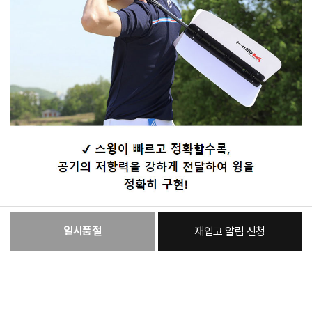
일시품절
재입고 알림 신청
:
본품
16,590원
총 상품 금액
16,590
원