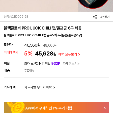
상품번호 B0006168
공유하기
블랙클로버 PRO LUCK CHILI 캡/골프공 6구 제공
블랙클로버 PRO LUCK CHILI 캡 골프모자+사은품(골프공6구)
할인가
46,560
원
48,000
원
최대혜택가
5%
45,628
원
혜택 모두보기
적립
최대 e.POINT 적립
932P
자세히보기
배송비
무료배송
카드혜택
카드사별 무이자 혜택 >
APP에서 구매하면
1
% 추가 적립