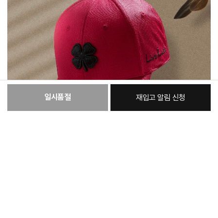
일시품절
재입고 알림 신청
:
본품
46,560원
총 상품 금액
46,560
원