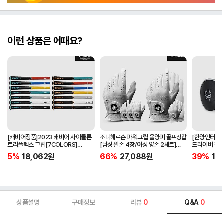
이런 상품은 어때요?
[캐비어정품]2023 캐비어 사이클론
조니헤르슨 파워그립 올양피 골프장갑
[한양인터내셔
트리플렉스 그립[7COLORS]
[남성 왼손 4장/여성 양손 2세트]
드라이버 헤
[라운드][39g/42g/46g/50g]
[화이트][케이스포함]
[HD-302]
5%
18,062
원
66%
27,088
원
39%
15
[R/S 토크]
상품설명
구매정보
리뷰
0
Q&A
0