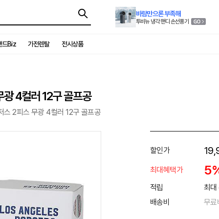
바람만으론 부족해
투비뉴 냉각 핸디 손선풍기
드Biz
가전렌탈
전시상품
무광 4컬러 12구 골프공
저스 2피스 무광 4컬러 12구 골프공
19,
할인가
5
최대혜택가
적립
최대 
배송비
무료