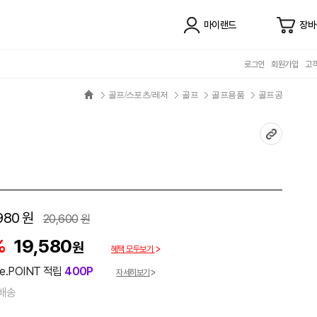
마이랜드
장바
로그인
회원가입
고
골프/스포츠/레저
골프
골프용품
골프공
980
원
20,600
원
%
19,580
원
혜택 모두보기
e.POINT 적립
400P
자세히보기
배송