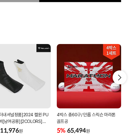
터내셔널정품]2024 켈윈 PU
4박스 총60구/ 던롭 스릭슨 마라톤
리카
버[남여공용][2COLORS]
골프공
남성
C320]
골프
11,976
5%
65,494
5%
원
원