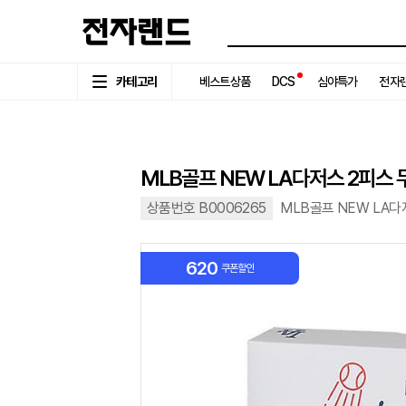
카테고리
베스트상품
DCS
심야특가
전자랜
MLB골프 NEW LA다저스 2피스 
상품번호 B0006265
MLB골프 NEW LA다
620
쿠폰할인