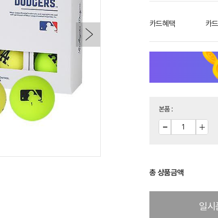
카드혜택
카드
본품
:
총 상품금액
일시