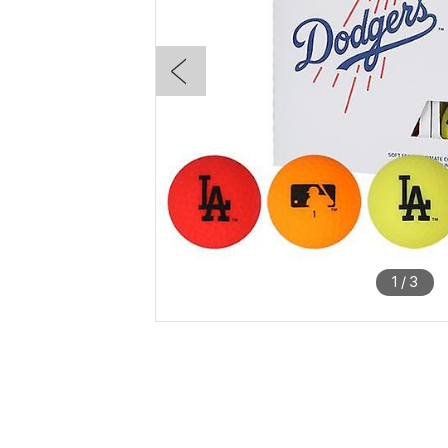
1
/
3