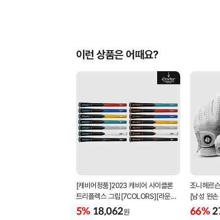
이런 상품은 어때요?
[캐비어정품]2023 캐비어 사이클론
조니헤르슨
트리플렉스 그립[7COLORS][라운드]
[남성 왼손
[39g/42g/46g/50g][R/S 토크]
[화이트][
5%
18,062
66%
2
원