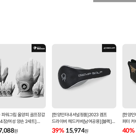
 파워그립 올양피 골프장갑
[한양인터내셔널정품]2023 겜프
[한양인
 4장/여성 양손 2세트]
드라이버 헤드커버[남여공용][블랙]
퍼터 커
케이스포함]
[HD-302]
[KW-P
7,088
39%
15,974
40%
원
원