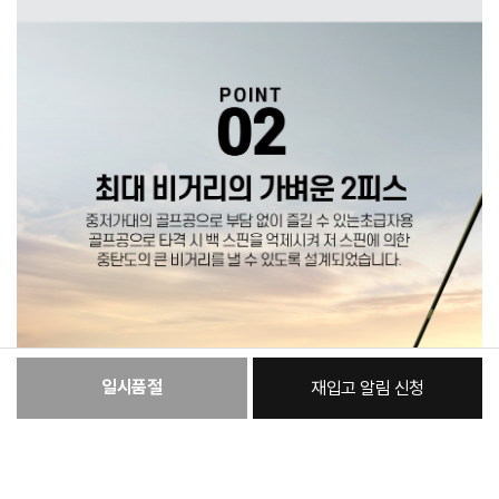
일시품절
재입고 알림 신청
:
본품
22,210원
총 상품 금액
22,210
원