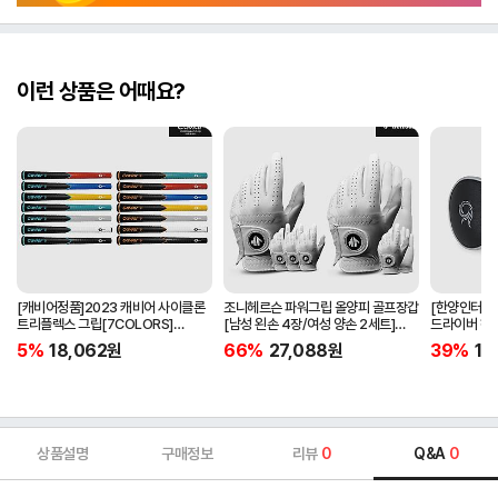
이런 상품은 어때요?
[캐비어정품]2023 캐비어 사이클론
조니헤르슨 파워그립 올양피 골프장갑
[한양인터내셔
트리플렉스 그립[7COLORS]
[남성 왼손 4장/여성 양손 2세트]
드라이버 헤
[라운드][39g/42g/46g/50g]
[화이트][케이스포함]
[HD-302]
5%
18,062
원
66%
27,088
원
39%
15
[R/S 토크]
상품설명
구매정보
리뷰
0
Q&A
0