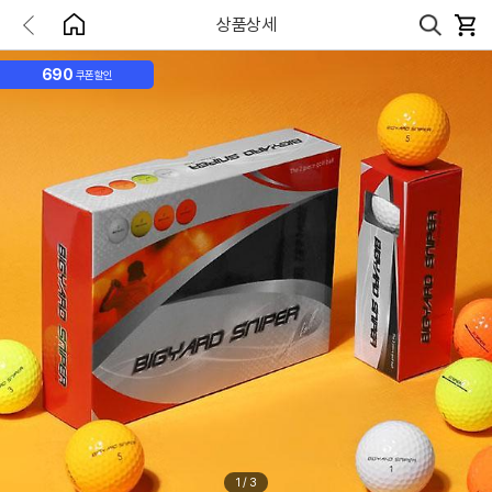
상품상세
690
쿠폰할인
1
/
3