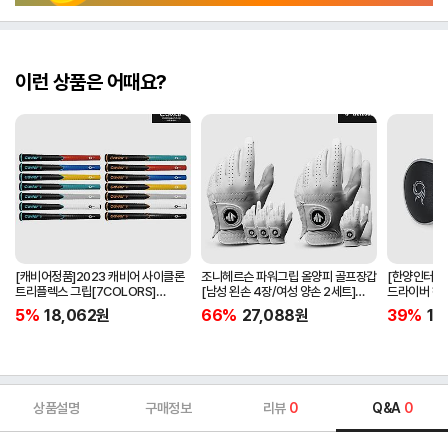
이런 상품은 어때요?
[캐비어정품]2023 캐비어 사이클론
조니헤르슨 파워그립 올양피 골프장갑
[한양인터내셔
트리플렉스 그립[7COLORS]
[남성 왼손 4장/여성 양손 2세트]
드라이버 헤
[라운드][39g/42g/46g/50g]
[화이트][케이스포함]
[HD-302]
5%
18,062
원
66%
27,088
원
39%
15
[R/S 토크]
상품설명
구매정보
리뷰
0
Q&A
0