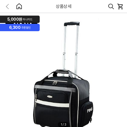
상품상세
5,000원
하나카드
6,300
쿠폰할인
1
/
3