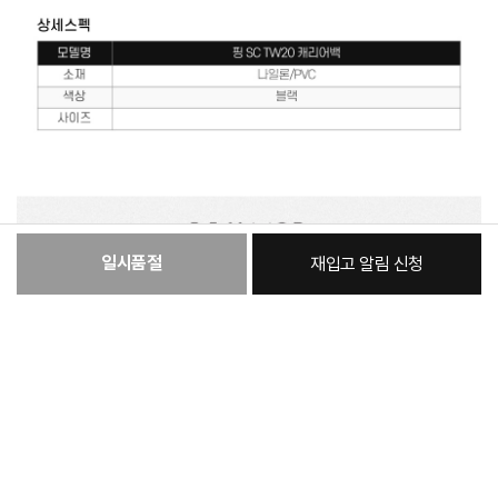
일시품절
재입고 알림 신청
:
본품
203,700원
총 상품 금액
203,700
원