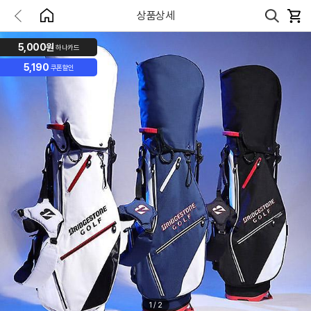
상품상세
5,000원
하나카드
5,190
쿠폰할인
1
/
2