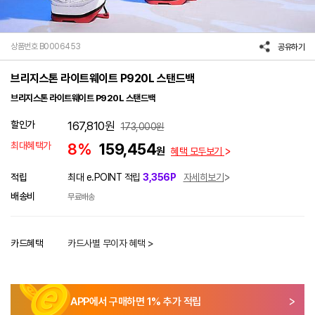
상품번호 B0006453
공유하기
브리지스톤 라이트웨이트 P920L 스탠드백
브리지스톤 라이트웨이트 P920L 스탠드백
할인가
167,810
원
173,000
원
최대혜택가
8%
159,454
원
혜택 모두보기
적립
최대 e.POINT 적립
3,356P
자세히보기
배송비
무료배송
카드혜택
카드사별 무이자 혜택 >
APP에서 구매하면
1
% 추가 적립