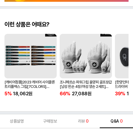
이런 상품은 어때요?
[캐비어정품]2023 캐비어 사이클론
조니헤르슨 파워그립 올양피 골프장갑
[한양인터내셔
트리플렉스 그립[7COLORS]
[남성 왼손 4장/여성 양손 2세트]
드라이버 헤
[라운드][39g/42g/46g/50g]
[화이트][케이스포함]
[HD-302]
5%
18,062
원
66%
27,088
원
39%
15
[R/S 토크]
상품설명
구매정보
리뷰
0
Q&A
0