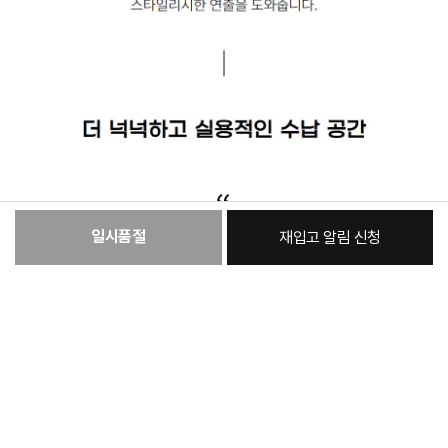
일시품절
재입고 알림 신청
:
본품
167,810원
총 상품 금액
167,810
원