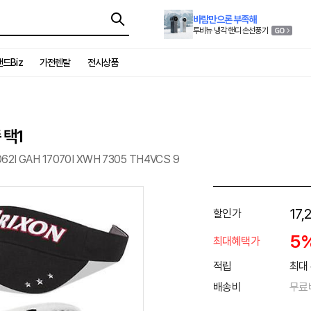
바람만으론 부족해
투비뉴 냉각 핸디 손선풍기
드Biz
가전렌탈
전시상품
 택1
062I GAH 17070I XWH 7305 TH4VCS 9
17,
할인가
5
최대혜택가
적립
최대 
배송비
무료