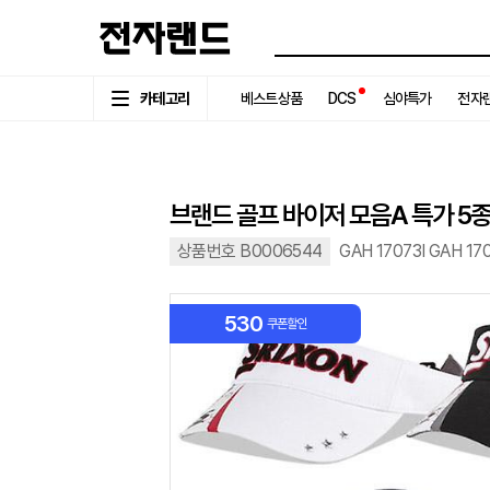
카테고리
베스트상품
DCS
심야특가
전자랜
브랜드 골프 바이저 모음A 특가 5종
상품번호 B0006544
GAH 17073I GAH 17
530
쿠폰할인