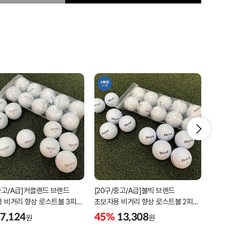
/중고/A급]커클랜드 브랜드
[20구/중고/A급]볼빅 브랜드
2박
 비거리 향상 로스트볼 3피스
초보자용 비거리 향상 로스트볼 2피스
디스
소재
3피스 혼합볼
7,124
45%
13,308
5%
원
원