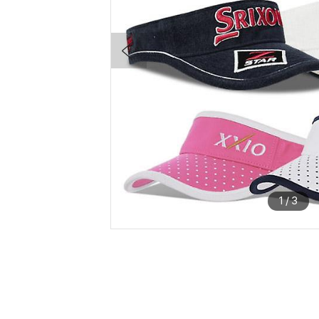
1
/
3