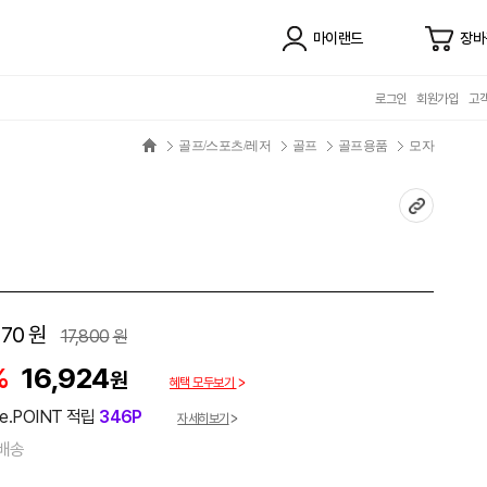
마이랜드
장바
로그인
회원가입
고
골프/스포츠/레저
골프
골프용품
모자
270
원
17,800
원
%
16,924
원
혜택 모두보기
e.POINT 적립
346P
자세히보기
배송