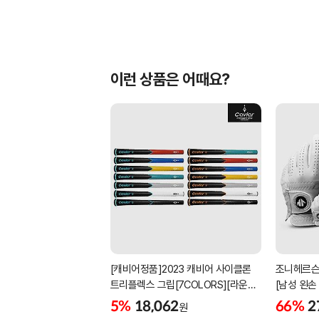
이런 상품은 어때요?
[캐비어정품]2023 캐비어 사이클론
조니헤르슨
트리플렉스 그립[7COLORS][라운드]
[남성 왼손
[39g/42g/46g/50g][R/S 토크]
[화이트][
5%
18,062
66%
2
원