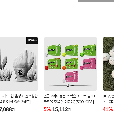
 파워그립 올양피 골프장갑
던롭코리아정품 스릭슨 소프트 필 13
[10구
 4장/여성 양손 2세트]
골프볼 모음[남여공용][5COLORS]
초보자용
케이스포함]
[2피스/12알]
우레탄
7,088
5%
15,112
41%
원
원