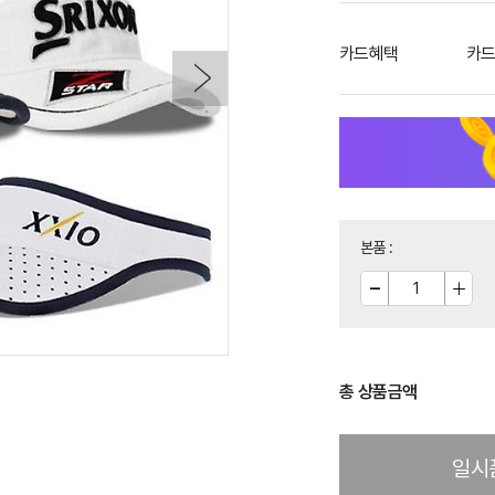
카드혜택
카드
본품
:
총 상품금액
일시