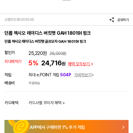
상품번호 B0006546
공유하기
던롭 젝시오 레이디스 버킷햇 GAH 18019I 핑크
던롭 젝시오 레이디스 버킷햇 골프모자 GAH 18019I 핑크
할인가
25,220
원
26,000
원
최대혜택가
5%
24,716
원
혜택 모두보기
적립
최대 e.POINT 적립
504P
자세히보기
배송비
무료배송
카드혜택
카드사별 무이자 혜택 >
APP에서 구매하면
1
% 추가 적립