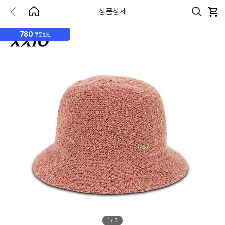
상품상세
780
쿠폰할인
1
/
3