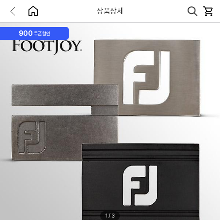
상품상세
900
쿠폰할인
1
/
3