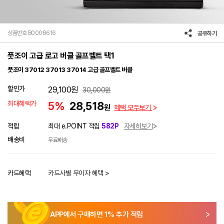
상품번호 B0006616
공유하기
풋조이 고급 로고 버클 골프벨트 택1
풋조이 37012 37013 37014 고급 골프벨트 버클
할인가
29,100
원
30,000
원
최대혜택가
5%
28,518
원
혜택 모두보기
적립
최대 e.POINT 적립
582P
자세히보기
배송비
무료배송
카드혜택
카드사별 무이자 혜택 >
APP에서 구매하면
1
% 추가 적립