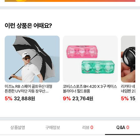
이런 상품은 어때요?
미즈노 RB 스퀘어 골프우산 대형
코비스스포츠 BH 420 X 3구 케이스
리카타 네비홀
튼튼한 UV차단 자동 장우산
볼라이너 필드용품
네임펜 2종 
5LKY22100
5%
32,888
원
9%
23,764
원
5%
15,1
상품설명
구매정보
리뷰
0
Q&A
0