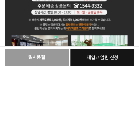
일시품절
재입고 알림 신청
:
본품
29,100원
총 상품 금액
29,100
원