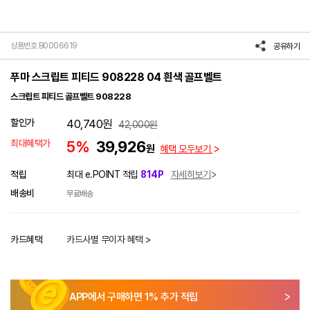
상품번호 B0006619
공유하기
푸마 스크립트 피티드 908228 04 흰색 골프벨트
스크립트 피티드 골프벨트 908228
할인가
40,740
원
42,000
원
최대혜택가
5%
39,926
원
혜택 모두보기
적립
최대 e.POINT 적립
814P
자세히보기
배송비
무료배송
카드혜택
카드사별 무이자 혜택 >
APP에서 구매하면
1
% 추가 적립