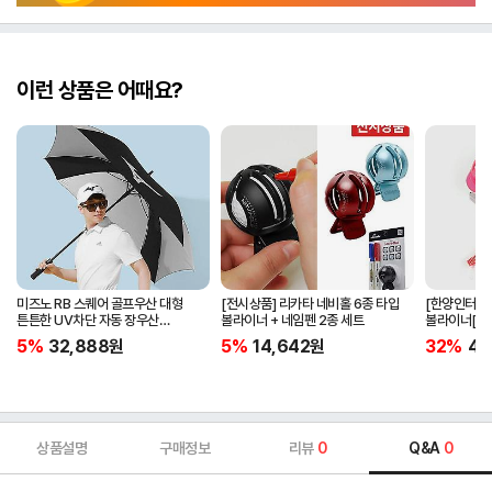
이런 상품은 어때요?
미즈노 RB 스퀘어 골프우산 대형
[전시상품] 리카타 네비홀 6종 타입
[한양인터내
튼튼한 UV차단 자동 장우산
볼라이너 + 네임펜 2종 세트
볼라이너[컬러
5LKY22100
5%
32,888
원
5%
14,642
원
32%
4,
상품설명
구매정보
리뷰
0
Q&A
0