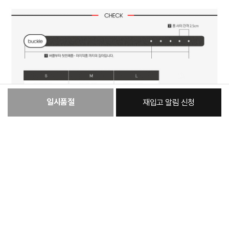
일시품절
재입고 알림 신청
:
본품
40,740원
총 상품 금액
40,740
원