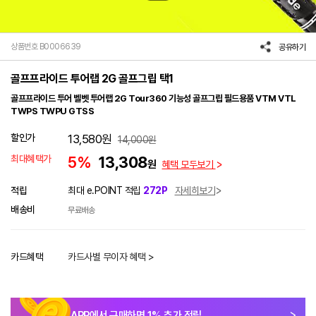
상품번호 B0006639
공유하기
골프프라이드 투어랩 2G 골프그립 택1
골프프라이드 투어 벨벳 투어랩 2G Tour360 기능성 골프그립 필드용품 VTM VTL
TWPS TWPU GTSS
할인가
13,580
원
14,000
원
최대혜택가
5%
13,308
원
혜택 모두보기
적립
최대 e.POINT 적립
272P
자세히보기
배송비
무료배송
카드혜택
카드사별 무이자 혜택 >
APP에서 구매하면
1
% 추가 적립