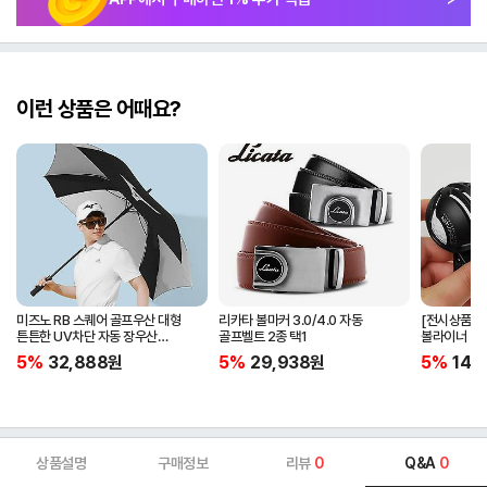
이런 상품은 어때요?
미즈노 RB 스퀘어 골프우산 대형
리카타 볼마커 3.0/4.0 자동
[전시상품] 
튼튼한 UV차단 자동 장우산
골프벨트 2종 택1
볼라이너 + 
5LKY22100
5%
32,888
원
5%
29,938
원
5%
14,
상품설명
구매정보
리뷰
0
Q&A
0