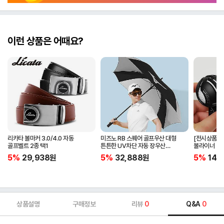
이런 상품은 어때요?
리카타 볼마커 3.0/4.0 자동
미즈노 RB 스퀘어 골프우산 대형
[전시상품] 
골프벨트 2종 택1
튼튼한 UV차단 자동 장우산
볼라이너 + 
5LKY22100
5%
29,938
원
5%
32,888
원
5%
14,
상품설명
구매정보
리뷰
0
Q&A
0