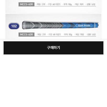
구매하기
[필수] 선택
장
총 상품 금액
21,340
원
바
바
구
로
니
구