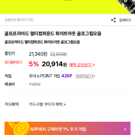
상품번호 B0007130
공유하기
골프프라이드 멀티컴파운드 화이트아웃 골프그립모음
골프프라이드 멀티컴파운드 화이트아웃 골프그립모음
할인가
21,340
원
22,000
원
최대혜택가
5%
20,914
원
혜택 모두보기
적립
최대 e.POINT 적립
426P
자세히보기
배송비
무료배송
카드혜택
카드사별 무이자 혜택 >
APP에서 구매하면
1
% 추가 적립