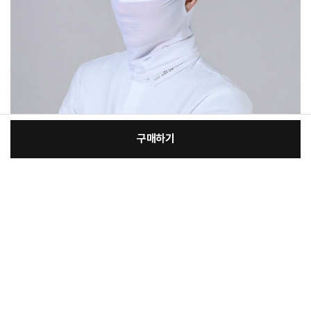
구매하기
[필수] 선택
장
총 상품 금액
8,730
원
바
바
구
로
니
구