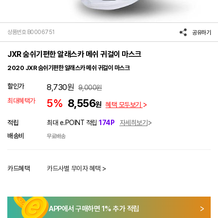
상품번호 B0006751
공유하기
JXR 숨쉬기편한 알래스카 메쉬 귀걸이 마스크
2020 JXR 숨쉬기편한 알래스카 메쉬 귀걸이 마스크
할인가
8,730
원
9,000
원
최대혜택가
5%
8,556
원
혜택 모두보기
적립
최대 e.POINT 적립
174P
자세히보기
배송비
무료배송
카드혜택
카드사별 무이자 혜택 >
APP에서 구매하면
1
% 추가 적립