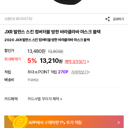
상품번호 B0006782
공유하기
JXR 발란스 스킨 컴버터블 방한 바라클라바 마스크 블랙
2020 JXR 발란스 스킨 컴버터블 방한 바라클라바 마스크 블랙
할인가
13,480
원
13,900
원
최대혜택가
5%
13,210
원
혜택 모두보기
적립
최대 e.POINT 적립
270P
자세히보기
배송비
무료배송
카드혜택
카드사별 무이자 혜택 >
APP에서 구매하면
1
% 추가 적립