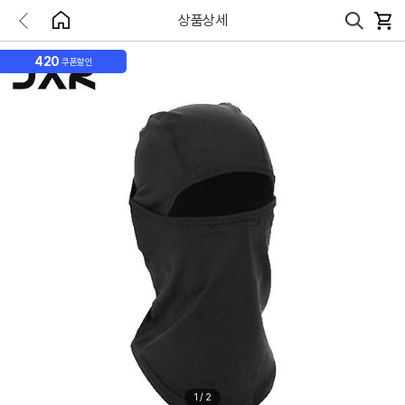
상품상세
420
쿠폰할인
1
/
2