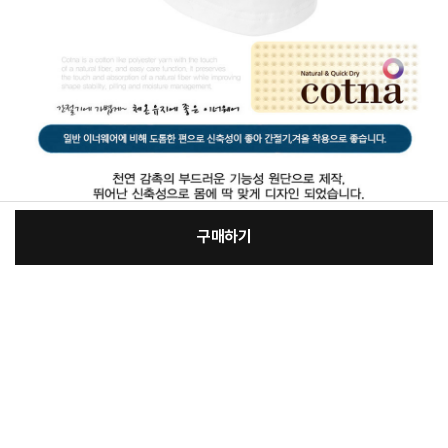
구매하기
[필수] 선택
장
총 상품 금액
13,480
원
바
바
구
로