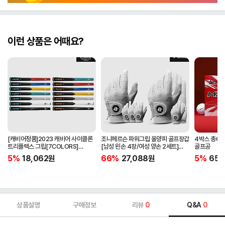
이런 상품은 어때요?
[캐비어정품]2023 캐비어 사이클론
조니헤르슨 파워그립 올양피 골프장갑
4박스 총60
트리플렉스 그립[7COLORS]
[남성 왼손 4장/여성 양손 2세트]
골프공
[라운드][39g/42g/46g/50g]
[화이트][케이스포함]
5%
18,062
원
66%
27,088
원
5%
65,
[R/S 토크]
상품설명
구매정보
리뷰
0
Q&A
0