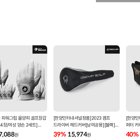
 파워그립 올양피 골프장갑
[한양인터내셔널정품]2023 겜프
[한양인
 4장/여성 양손 2세트]
드라이버 헤드커버[남여공용][블랙]
퍼터 커
케이스포함]
[HD-302]
[KW-P
7,088
39%
15,974
40%
원
원