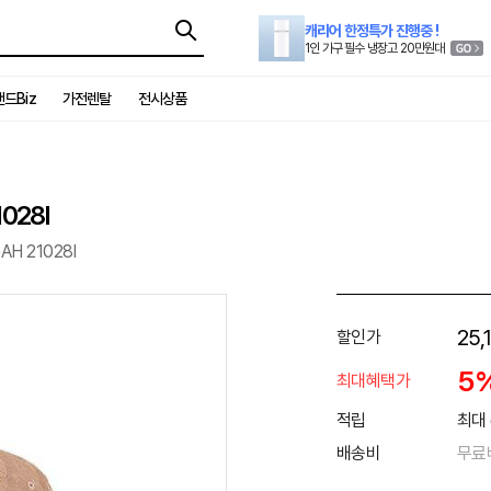
캐리어 한정특가 진행중 !
1인 가구 필수 냉장고 20만원대
드Biz
가전렌탈
전시상품
028I
H 21028I
25,
할인가
5
최대혜택가
적립
최대 
배송비
무료