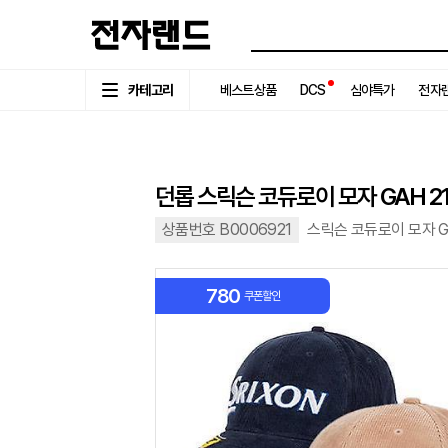
카테고리
베스트상품
DCS
심야특가
전자랜
던롭 스릭슨 코듀로이 모자 GAH 21
상품번호 B0006921
스릭슨 코듀로이 모자 GA
780
쿠폰할인