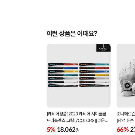
이런 상품은 어때요?
[캐비어정품]2023 캐비어 사이클론
조니헤르슨
트리플렉스 그립[7COLORS][라운드]
[남성 왼손
[39g/42g/46g/50g][R/S 토크]
[화이트][
5%
18,062
66%
2
원