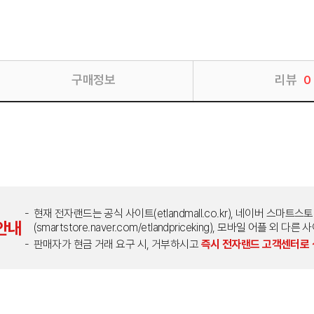
구매정보
리뷰
0
현재 전자랜드는 공식 사이트(etlandmall.co.kr), 네이버 스마트스
안내
(smartstore.naver.com/etlandpriceking), 모바일 어플 
판매자가 현금 거래 요구 시, 거부하시고
즉시 전자랜드 고객센터로