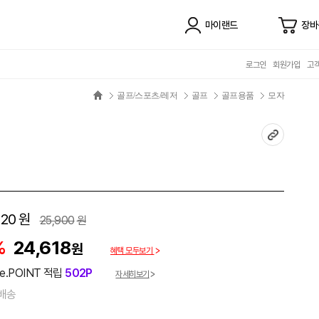
마이랜드
장바
로그인
회원가입
고
골프/스포츠/레저
골프
골프용품
모자
120
원
25,900
원
%
24,618
원
혜택 모두보기
e.POINT 적립
502P
자세히보기
배송