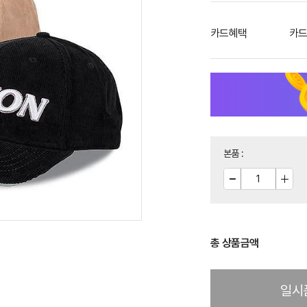
카드혜택
카드
본품
:
총 상품금액
일시