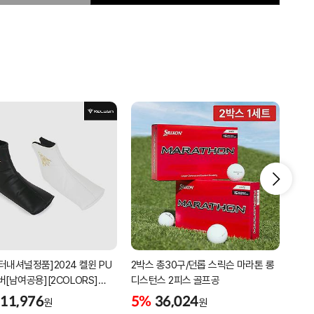
터내셔널정품]2024 켈윈 PU
2박스 총30구/던롭 스릭슨 마라톤 롱
리카
버[남여공용][2COLORS]
디스턴스 2피스 골프공
남성
C320]
골프
11,976
5%
36,024
5%
원
원