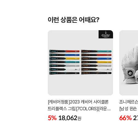
이런 상품은 어때요?
[캐비어정품]2023 캐비어 사이클론
조니헤르슨
트리플렉스 그립[7COLORS][라운드]
[남성 왼손
[39g/42g/46g/50g][R/S 토크]
[화이트][
5%
18,062
66%
2
원