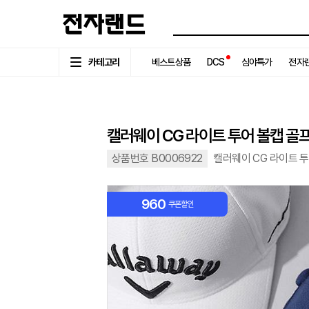
카테고리
베스트상품
DCS
심야특가
전자랜
캘러웨이 CG 라이트 투어 볼캡 골
상품번호 B0006922
캘러웨이 CG 라이트 
960
쿠폰할인