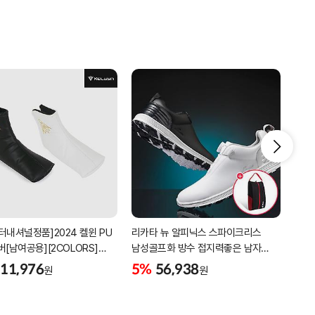
터내셔널정품]2024 켈윈 PU
리카타 뉴 알피닉스 스파이크리스
세인
버[남여공용][2COLORS]
남성골프화 방수 접지력좋은 남자
3피
C320]
골프신발 C27102/신발가방제공
11,976
5%
56,938
5%
원
원