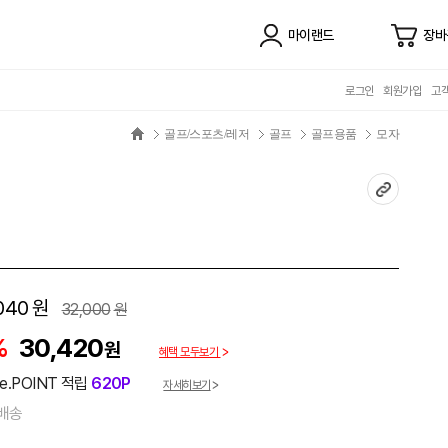
마이랜드
장바
로그인
회원가입
고
골프/스포츠/레저
골프
골프용품
모자
040
원
32,000
원
%
30,420
원
혜택 모두보기
e.POINT 적립
620P
자세히보기
배송