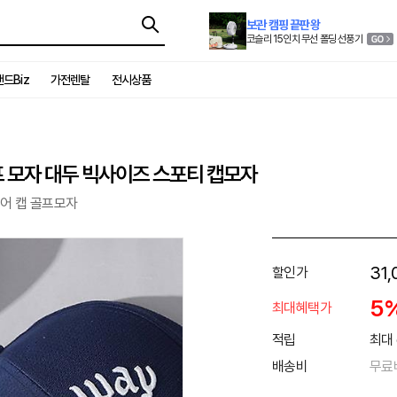
보관 캠핑 끝판왕
코슬리 15인치 무선 폴딩 선풍기
드Biz
가전렌탈
전시상품
프 모자 대두 빅사이즈 스포티 캡모자
투어 캡 골프모자
31,
할인가
5
최대혜택가
적립
최대 
배송비
무료