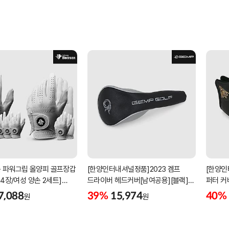
 파워그립 올양피 골프장갑
[한양인터내셔널정품]2023 겜프
[한양인
 4장/여성 양손 2세트]
드라이버 헤드커버[남여공용][블랙]
퍼터 커
케이스포함]
[HD-302]
[KW-P
7,088
39%
15,974
40%
원
원