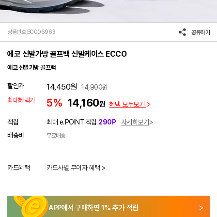
상품번호 B0006963
공유하기
에코 신발가방 골프백 신발케이스 ECCO
에코 신발가방 골프백
할인가
14,450
원
14,900
원
최대혜택가
5%
14,160
원
혜택 모두보기
적립
최대 e.POINT 적립
290P
자세히보기
배송비
무료배송
카드혜택
카드사별 무이자 혜택 >
APP에서 구매하면
1
% 추가 적립