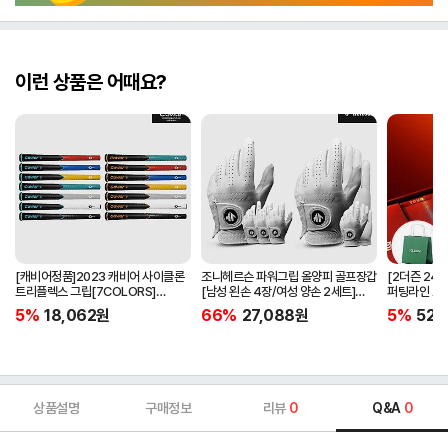
이런 상품은 어때요?
[캐비어정품]2023 캐비어 사이클론
조니헤르슨 파워그립 올양피 골프장갑
[2더즌 24구
트리플렉스 그립[7COLORS]
[남성 왼손 4장/여성 양손 2세트]
퍼팅라인 고
[라운드][39g/42g/46g/50g]
[화이트][케이스포함]
골프공 
5%
18,062
원
66%
27,088
원
5%
52,
[R/S 토크]
상품설명
구매정보
리뷰
0
Q&A
0