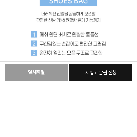
일시품절
재입고 알림 신청
:
본품
14,450원
총 상품 금액
14,450
원