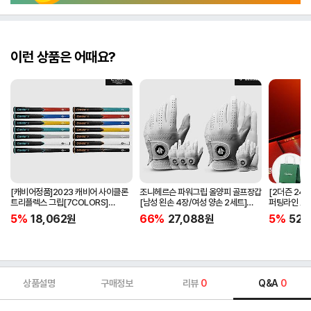
이런 상품은 어때요?
[캐비어정품]2023 캐비어 사이클론
조니헤르슨 파워그립 올양피 골프장갑
[2더즌 24구
트리플렉스 그립[7COLORS]
[남성 왼손 4장/여성 양손 2세트]
퍼팅라인 고
[라운드][39g/42g/46g/50g]
[화이트][케이스포함]
골프공 
5%
18,062
원
66%
27,088
원
5%
52,
[R/S 토크]
상품설명
구매정보
리뷰
0
Q&A
0