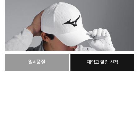
일시품절
재입고 알림 신청
:
본품
18,330원
총 상품 금액
18,330
원