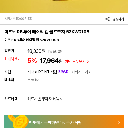
상품번호 B0007155
공유하기
미즈노 RB 투어 베이직 캡 골프모자 52KW2106
미즈노 RB 투어 베이직 캡 52KW2106
할인가
18,330
원
18,900
원
최대혜택가
5%
17,964
원
혜택 모두보기
적립
최대 e.POINT 적립
366P
자세히보기
배송비
무료배송
카드혜택
카드사별 무이자 혜택 >
APP에서 구매하면
1
% 추가 적립