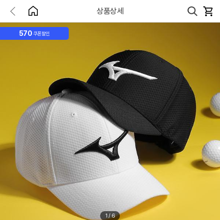
상품상세
570
쿠폰할인
1
/
6