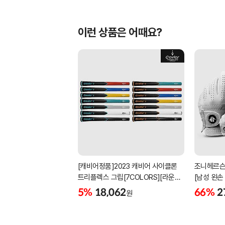
이런 상품은 어때요?
[캐비어정품]2023 캐비어 사이클론
조니헤르슨
트리플렉스 그립[7COLORS][라운드]
[남성 왼손
[39g/42g/46g/50g][R/S 토크]
[화이트][
5%
18,062
66%
2
원