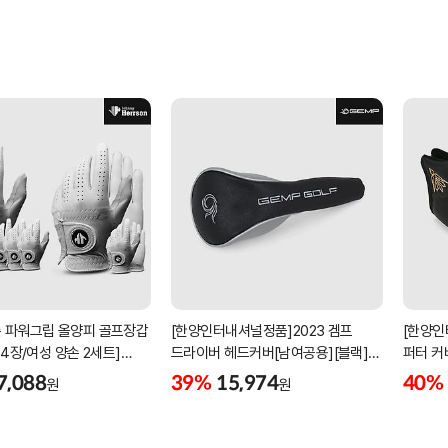
 파워그립 올양피 골프장갑
[한양인터내셔널정품]2023 겜프
[한양인
 4장/여성 양손 2세트]
드라이버 헤드커버[남여공용][블랙]
퍼터 커
케이스포함]
[HD-302]
[KW-P
7,088
39%
15,974
40%
원
원