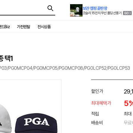
보관 캠핑 끝판왕
코슬리 15인치 무선 폴딩 선풍기
드Biz
가전렌탈
전시상품
종 택1
03/PG0MCP04/PG0MCP05/PG0MCP08/PG0LCP52/PG0LCP53
29,
할인가
5
최대혜택가
적립
최대 
배송비
무료