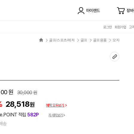
마이랜드
장바
로그인
회원가입
고
골프/스포츠/레저
골프
골프용품
모자
100
원
30,000
원
%
28,518
원
혜택 모두보기
e.POINT 적립
582P
자세히보기
배송