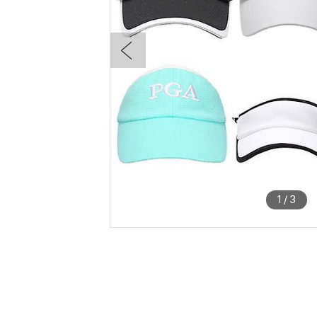
1
/
3