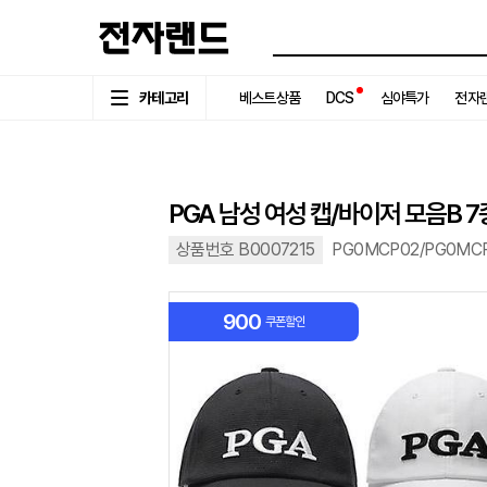
카테고리
베스트상품
DCS
심야특가
전자랜
PGA 남성 여성 캡/바이저 모음B 7
상품번호 B0007215
PG0MCP02/PG0MCP
900
쿠폰할인