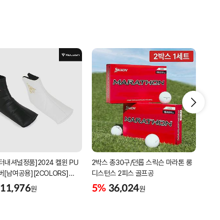
터내셔널정품]2024 켈윈 PU
2박스 총30구/던롭 스릭슨 마라톤 롱
리카
버[남여공용][2COLORS]
디스턴스 2피스 골프공
남성
C320]
골프
11,976
5%
36,024
5%
원
원