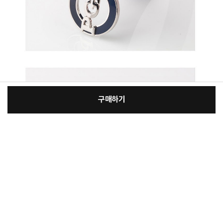
구매하기
[필수] 선택
장
총 상품 금액
67,610
원
바
바
구
로
니
구