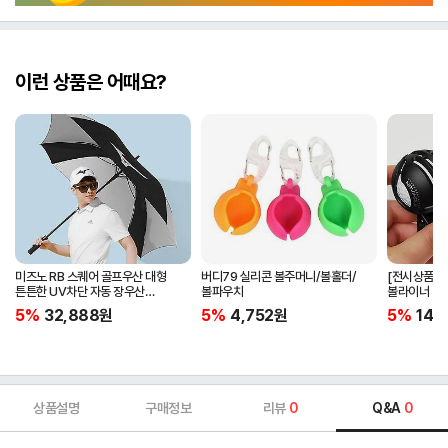
이런 상품은 어때요?
미즈노 RB 스퀘어 골프우산 대형
버디79 실리콘 볼주머니/볼홀더/
[전시상품] 
튼튼한 UV차단 자동 장우산
볼파우치
볼라이너 + 
5LKY22100
5%
32,888
원
5%
4,752
원
5%
14,
상품설명
구매정보
리뷰
0
Q&A
0