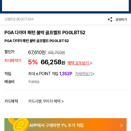
상품번호 B0007384
공유하기
PGA 다이아 패턴 불박 골프벨트 PG0LBT52
PGA 다이아 패턴 불박 골프벨트 PG0LBT52
할인가
67,610
원
69,700
원
최대혜택가
5%
66,258
원
혜택 모두보기
적립
최대 e.POINT 적립
1,352P
자세히보기
배송비
무료배송
카드혜택
카드사별 무이자 혜택 >
APP에서 구매하면
1
% 추가 적립