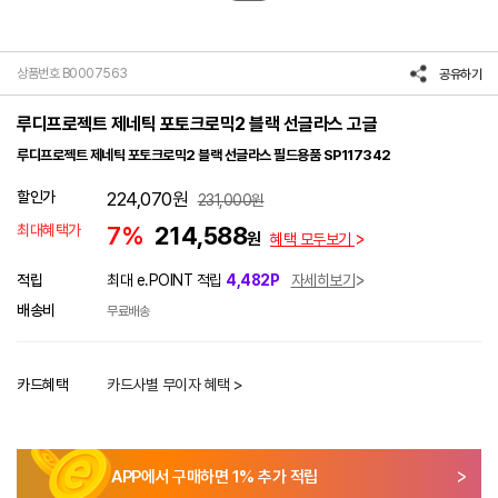
상품번호 B0007563
공유하기
루디프로젝트 제네틱 포토크로믹2 블랙 선글라스 고글
루디프로젝트 제네틱 포토크로믹2 블랙 선글라스 필드용품 SP117342
할인가
224,070
원
231,000
원
최대혜택가
7%
214,588
원
혜택 모두보기
적립
최대 e.POINT 적립
4,482P
자세히보기
배송비
무료배송
카드혜택
카드사별 무이자 혜택 >
APP에서 구매하면
1
% 추가 적립