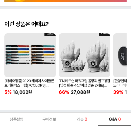
이런 상품은 어때요?
[캐비어정품]2023 캐비어 사이클론
조니헤르슨 파워그립 올양피 골프장갑
[한양인터내셔
트리플렉스 그립[7COLORS]
[남성 왼손 4장/여성 양손 2세트]
드라이버 헤
[라운드][39g/42g/46g/50g]
[화이트][케이스포함]
[HD-302]
5%
18,062
원
66%
27,088
원
39%
15
[R/S 토크]
상품설명
구매정보
리뷰
0
Q&A
0