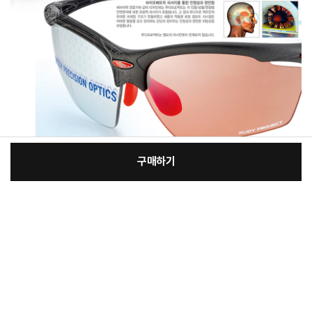
구매하기
[필수] 선택
장
총 상품 금액
224,070
원
바
바
구
로