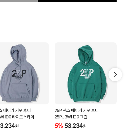
센스 메이커 기모 후디
25P 센스 메이커 기모 후디
25P
3WHD0 라이트스카이
25PU3WHD0 그린
티셔츠
3,234
5%
53,234
5%
원
원