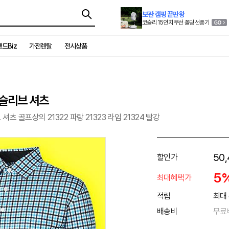
보관 캠핑 끝판왕
코슬리 15인치 무선 폴딩 선풍기
드Biz
가전렌탈
전시상품
 슬리브 셔츠
츠 골프상의 21322 파랑 21323 라임 21324 빨강
50
할인가
5
최대혜택가
적립
최대 
배송비
무료