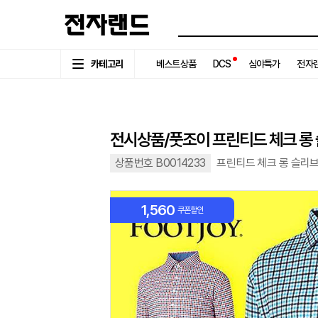
카테고리
베스트상품
DCS
심야특가
전자랜
전시상품/풋조이 프린티드 체크 롱
상품번호 B0014233
프린티드 체크 롱 슬리브 셔
1,560
쿠폰할인