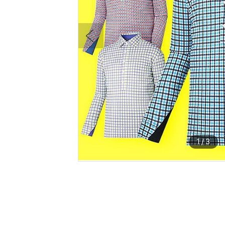
1
/
3