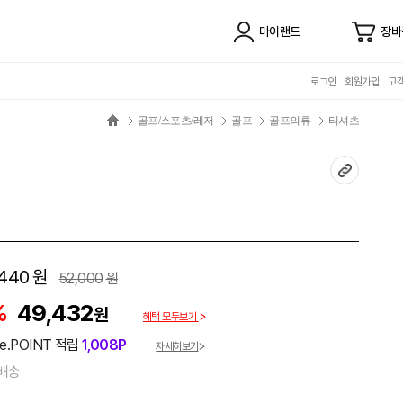
마이랜드
장바
로그인
회원가입
고
골프/스포츠/레저
골프
골프의류
티셔츠
,440
원
52,000
원
%
49,432
원
혜택 모두보기
e.POINT 적립
1,008P
자세히보기
배송