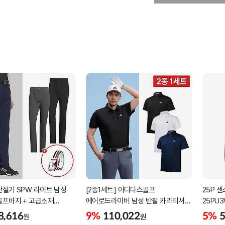
간절기 SPW 라이트 남성
[2종1세트] 아디다스골프
25P 
골프바지 + 고급소재
에어로드라이버 남성 반팔 카라티셔츠
25PU
골프벨트 세트
남자 골프웨어 JE8325 JG1312
8,616
9%
110,022
5%
5
원
원
JG1313