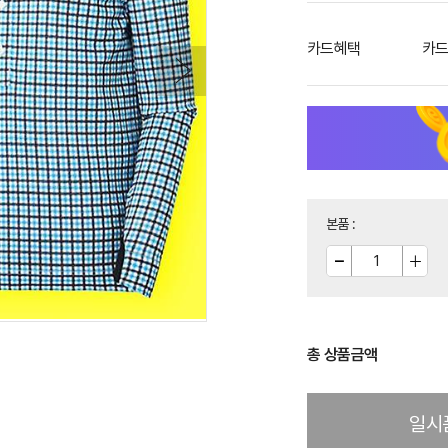
카드혜택
카드
본품
:
총 상품금액
일시