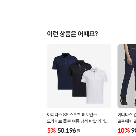
이런 상품은 어때요?
아디다스 SS 스포츠 퍼포먼스
아디다스 
드라이브 폴로 여름 남성 반팔 카라
골프웨어 
티셔츠 IA5447 IA5448 IA5446
삼선패턴 
5%
50,196
10%
9
원