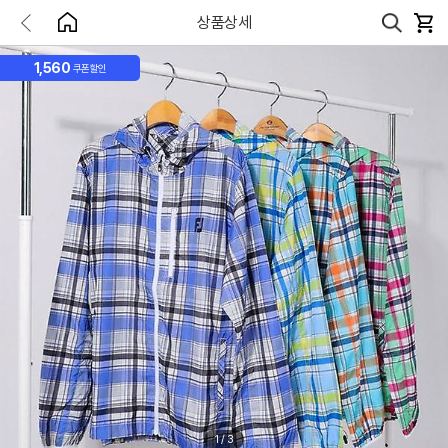
상품상세
1,560
쿠폰할인
1
/
3