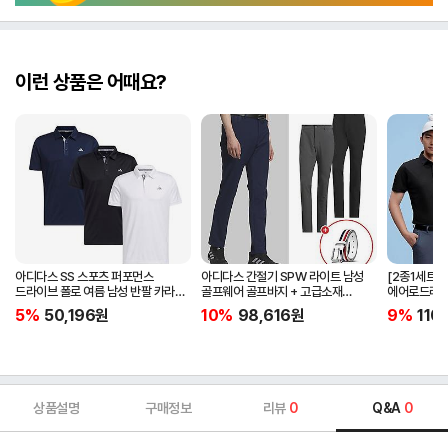
이런 상품은 어때요?
아디다스 SS 스포츠 퍼포먼스
아디다스 간절기 SPW 라이트 남성
[2종1세트]
드라이브 폴로 여름 남성 반팔 카라
골프웨어 골프바지 + 고급소재
에어로드라이
티셔츠 IA5447 IA5448 IA5446
삼선패턴 골프벨트 세트
남자 골프웨어 
5%
50,196
원
10%
98,616
원
9%
110
JG1313
상품설명
구매정보
리뷰
0
Q&A
0