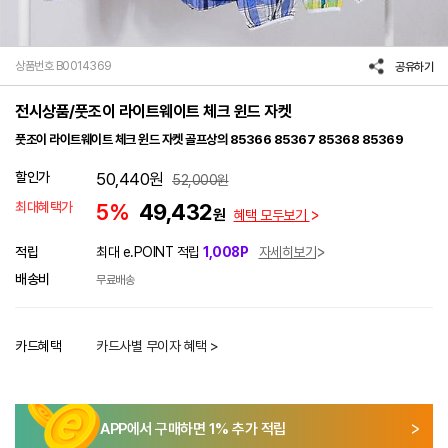
상품번호 B0014369
공유하기
전시상품/풋조이 라이트웨이트 체크 윈드 자켓
풋조이 라이트웨이트 체크 윈드 자켓 골프상의 85366 85367 85368 85369
할인가
50,440
원
52,000
원
최대혜택가
5%
49,432
원
혜택 모두보기
적립
최대 e.POINT 적립
1,008P
자세히보기
배송비
무료배송
카드혜택
카드사별 무이자 혜택 >
APP에서 구매하면
1
% 추가 적립