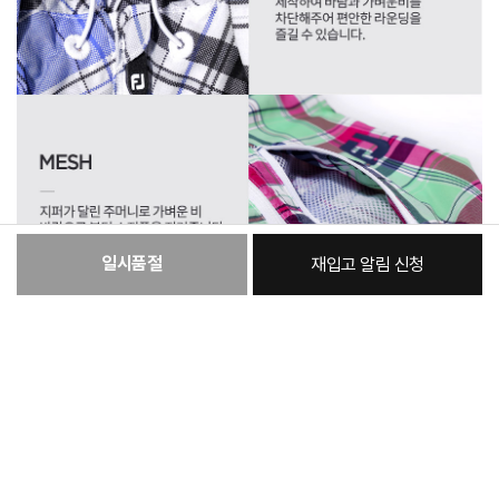
일시품절
재입고 알림 신청
:
본품
50,440원
총 상품 금액
50,440
원