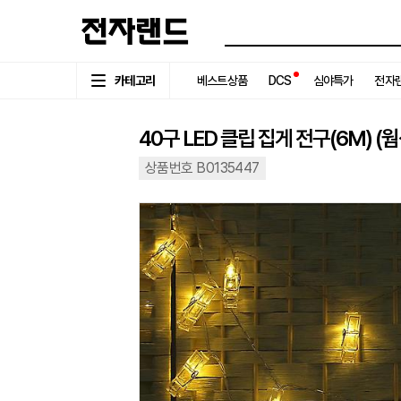
카테고리
베스트상품
DCS
심야특가
전자랜
40구 LED 클립 집게 전구(6M) (웜
상품번호 B0135447