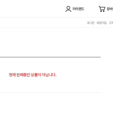
마이랜드
장바
로그인
회원가입
고
현재 판매중인 상품이 아닙니다.