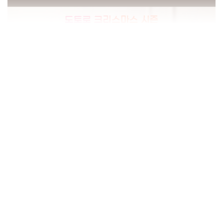
상품정보제공고시
모델명
XTS40410
법에 의한 인증,허가 등
을 받았음을 확인할수
해당없음
있는 경우 그에 대한 사
항
제조국
중국
제조사
별도표기
A/S 책임자와 전화번
1566-6779
호