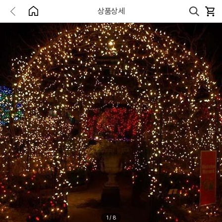
상품상세
1
/
8