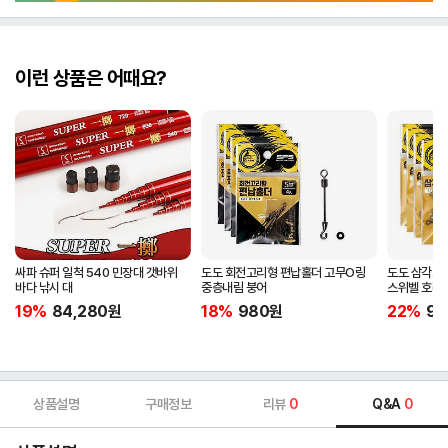
이런 상품은 어때요?
싸파 슈퍼 일척 540 민장대 갯바위
도도 회전고리형 편납홀더 고무O링
도도 삼각회
바다 낚시 대
중층내림 붕어
스위벨 호래
19%
84,280
원
18%
980
원
22%
98
상품설명
구매정보
리뷰
0
Q&A
0