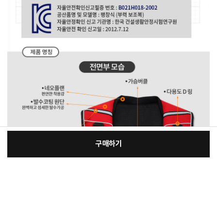
구매하기
[필수] 제품선택
장
총 상품 금액
257,000
원
바
바