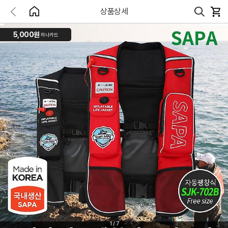
상품상세
5,000원
하나카드
1
/
7