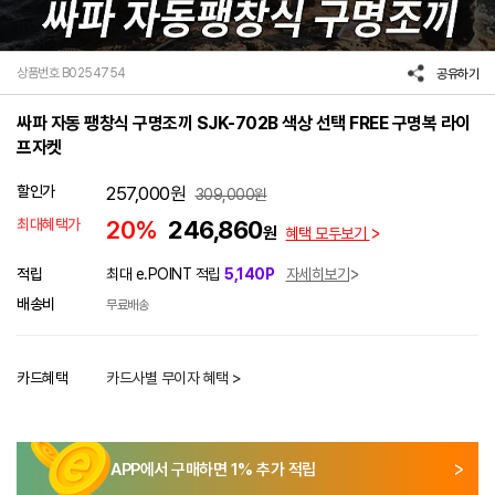
상품번호 B0254754
공유하기
싸파 자동 팽창식 구명조끼 SJK-702B 색상 선택 FREE 구명복 라이
프자켓
할인가
257,000
원
309,000
원
최대혜택가
20%
246,860
원
혜택 모두보기
적립
최대 e.POINT 적립
5,140P
자세히보기
배송비
무료배송
카드혜택
카드사별 무이자 혜택 >
APP에서 구매하면
1
% 추가 적립