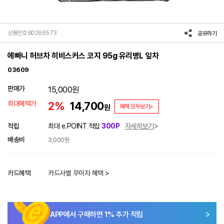
상품번호 B0266573
공유하기
에빠니 허브차 히비스커스 코지 95g 유리병L 잎차
03609
판매가
15,000
원
최대혜택가
2%
14,700
원
혜택 모두보기>
적립
최대 e.POINT 적립
300P
자세히보기
배송비
3,000원
카드혜택
카드사별 무이자 혜택 >
APP에서 구매하면
1
% 추가 적립