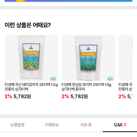
이런 상품은 어때요?
티샹떼 국산 돼지감자차 25티백 1.5g
티샹떼 운남성 보이차 25티백 1.5g
티샹떼 국산 
전통차 삼각티백
삼각티백 중국차
전통차 삼각
2%
5,782
원
2%
5,782
원
2%
5,7
상품설명
구매정보
리뷰
0
Q&A
0