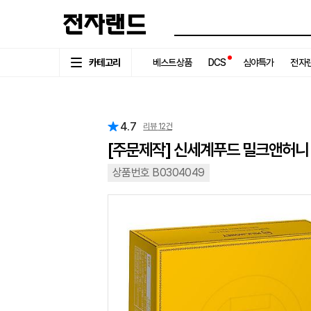
카테고리
베스트상품
DCS
심야특가
전자랜
4.7
리뷰
12
건
[주문제작] 신세계푸드 밀크앤허니
상품번호 B0304049