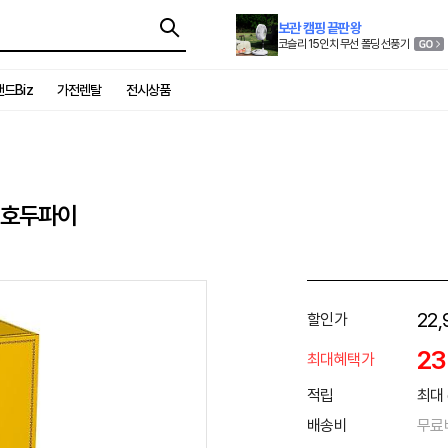
보관 캠핑 끝판왕
코슬리 15인치 무선 폴딩 선풍기
드Biz
가전렌탈
전시상품
 호두파이
22,
할인가
2
최대혜택가
적립
최대 
배송비
무료