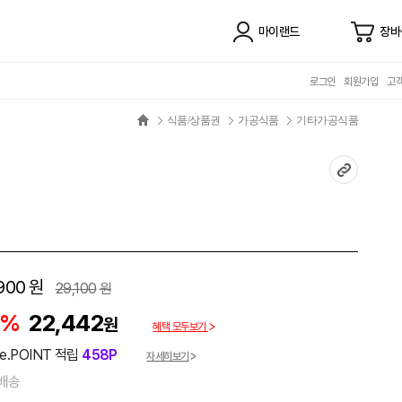
마이랜드
장바
로그인
회원가입
고
식품/상품권
가공식품
기타가공식품
900
원
29,100
원
3%
22,442
원
혜택 모두보기
e.POINT 적립
458P
자세히보기
배송