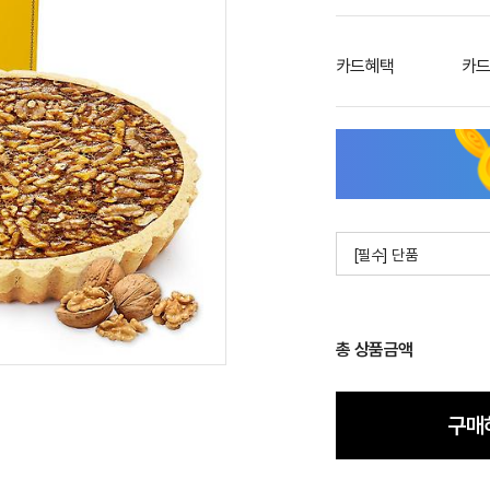
카드혜택
카드
[필수] 단품
총 상품금액
구매