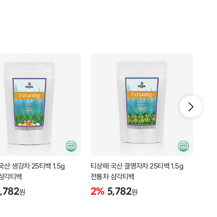
산 생강차 25티백 1.5g
티샹떼 국산 결명자차 25티백 1.5g
티샹떼
 삼각티백
전통차 삼각티백
삼각
,782
2%
5,782
2%
원
원