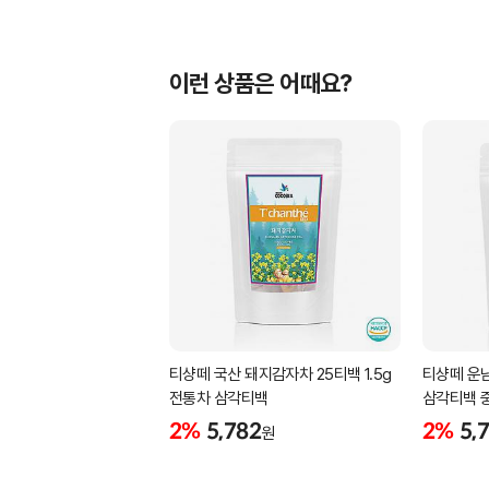
이런 상품은 어때요?
티샹떼 국산 돼지감자차 25티백 1.5g
티샹떼 운남
전통차 삼각티백
삼각티백 
2%
5,782
2%
5,
원