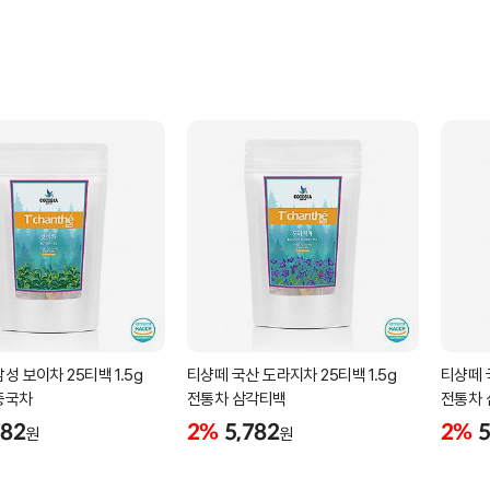
성 보이차 25티백 1.5g
티샹떼 국산 도라지차 25티백 1.5g
티샹떼 국
중국차
전통차 삼각티백
전통차
782
2%
5,782
2%
5
원
원