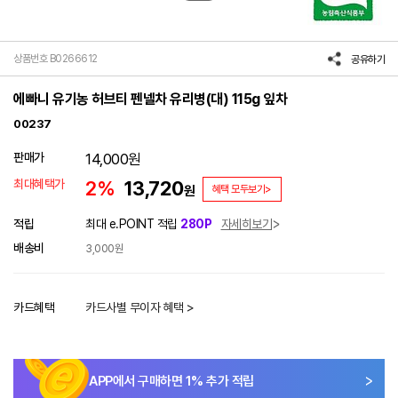
상품번호 B0266612
공유하기
에빠니 유기농 허브티 펜넬차 유리병(대) 115g 잎차
00237
판매가
14,000
원
최대혜택가
2%
13,720
원
혜택 모두보기>
적립
최대 e.POINT 적립
280P
자세히보기
배송비
3,000원
카드혜택
카드사별 무이자 혜택 >
APP에서 구매하면
1
% 추가 적립