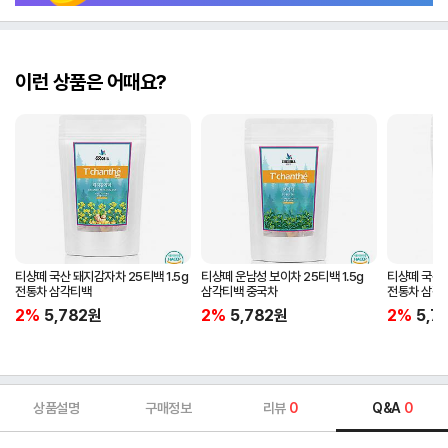
이런 상품은 어때요?
티샹떼 국산 돼지감자차 25티백 1.5g
티샹떼 운남성 보이차 25티백 1.5g
티샹떼 국산 
전통차 삼각티백
삼각티백 중국차
전통차 삼각
2%
5,782
원
2%
5,782
원
2%
5,7
상품설명
구매정보
리뷰
0
Q&A
0