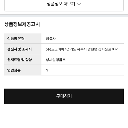
상품정보제공고시
식품의 유형
침출차
생산자 및 소재지
(주)코코비아 / 경기도 파주시 광탄면 장지산로 382
원재료명 및 함량
상세설명참조
영양성분
N
구매하기
배송/교환/반품/환불 안내
[필수] 단품
장
배송안내
총 상품 금액
5,900
원