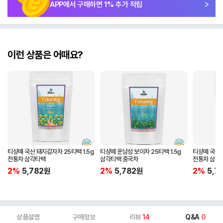
APP에서 구매하면
1
% 추가 적립
이런 상품은 어때요?
티샹떼 국산 돼지감자차 25티백 1.5g
티샹떼 운남성 보이차 25티백 1.5g
티샹떼 국산 생
전통차 삼각티백
삼각티백 중국차
전통차 삼각
2%
5,782
원
2%
5,782
원
2%
5,7
상품설명
구매정보
리뷰
14
Q&A
0