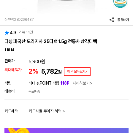
상품번호 B0266487
공유하기
리뷰
14
건
4.9
티샹떼 국산 도라지차 25티백 1.5g 전통차 삼각티백
11814
판매가
5,900
원
최대혜택가
2%
5,782
원
혜택 모두보기>
적립
최대 e.POINT 적립
118P
자세히보기
배송비
무료배송
카드혜택
카드사별 무이자 혜택 >