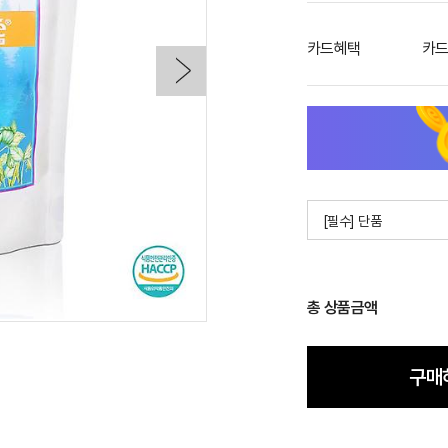
카드혜택
카드
[필수] 단품
총 상품금액
구매