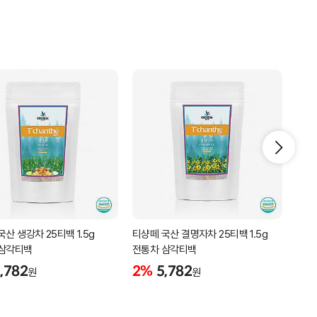
산 생강차 25티백 1.5g
티샹떼 국산 결명자차 25티백 1.5g
티샹떼
 삼각티백
전통차 삼각티백
삼각
,782
2%
5,782
2%
원
원