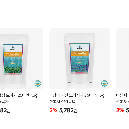
성 보이차 25티백 1.5g
티샹떼 국산 도라지차 25티백 1.5g
티샹떼 국
중국차
전통차 삼각티백
전통차
782
2%
5,782
2%
5
원
원