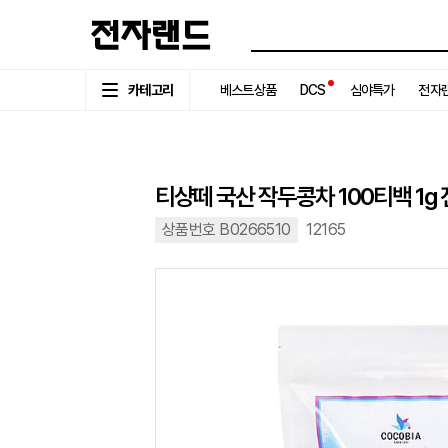
카테고리
베스트상품
DCS
심야특가
전자랜
티샹떼 국산 작두콩차 100티백 1g
상품번호 B0266510
12165