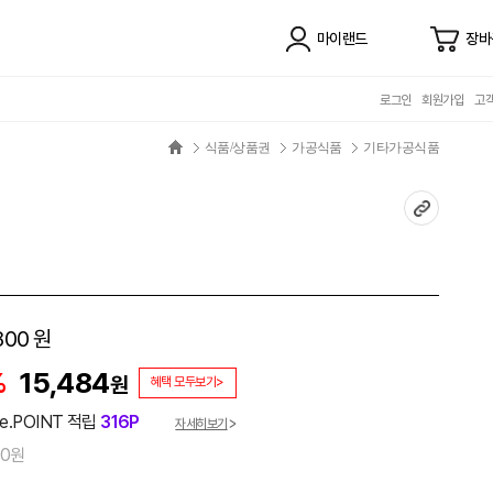
마이랜드
장바
로그인
회원가입
고
식품/상품권
가공식품
기타가공식품
800
원
%
15,484
원
혜택 모두보기>
e.POINT 적립
316P
자세히보기
00원