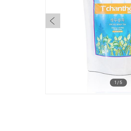
1
/
5