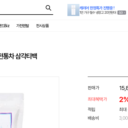
캐리어 한정특가 진행중 !
1인 가구 필수 냉장고 20만원대
드Biz
가전렌탈
전시상품
 전통차 삼각티백
15,
판매가
2
최대혜택가
적립
최대 
배송비
3,0