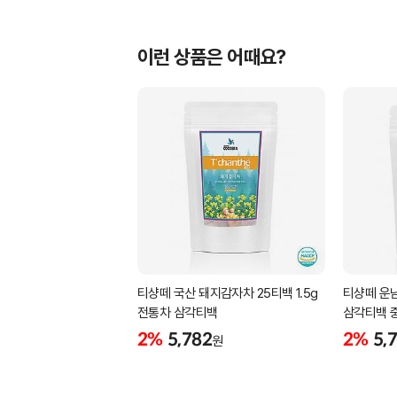
이런 상품은 어때요?
티샹떼 국산 돼지감자차 25티백 1.5g
티샹떼 운남
전통차 삼각티백
삼각티백 
2%
5,782
2%
5,
원