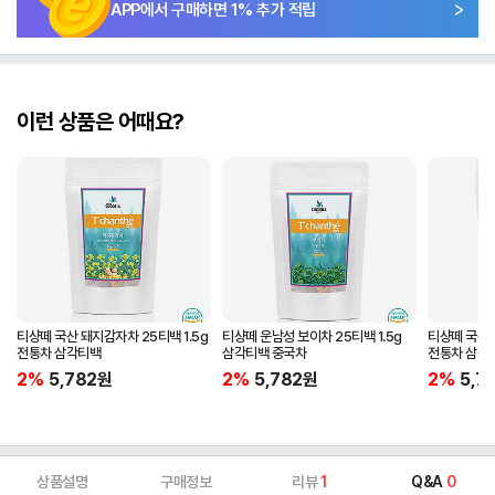
APP에서 구매하면
1
% 추가 적립
이런 상품은 어때요?
티샹떼 국산 돼지감자차 25티백 1.5g
티샹떼 운남성 보이차 25티백 1.5g
티샹떼 국산 
전통차 삼각티백
삼각티백 중국차
전통차 삼각
2%
5,782
원
2%
5,782
원
2%
5,7
상품설명
구매정보
리뷰
1
Q&A
0