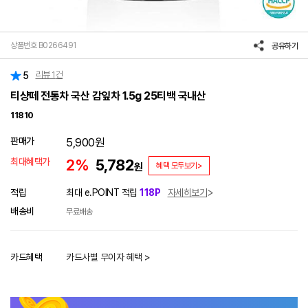
상품번호 B0266491
공유하기
리뷰
1
건
5
티샹떼 전통차 국산 감잎차 1.5g 25티백 국내산
11810
판매가
5,900
원
최대혜택가
2%
5,782
원
혜택 모두보기>
적립
최대 e.POINT 적립
118P
자세히보기
배송비
무료배송
카드혜택
카드사별 무이자 혜택 >