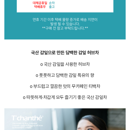
국산 감잎으로 만든 담백한 감잎 허브차
o 국산 감잎을 사용한 허브차
o 풋풋하고 담백한 감잎 특유의 향
o 부드럽고 깔끔한 맛의 무카페인 티백차
o 따뜻하게·차갑게 모두 즐기기 좋은 국산 감잎차