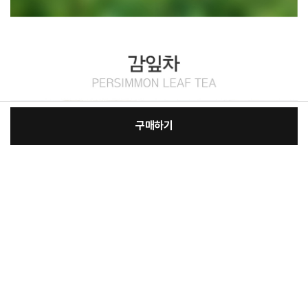
구매하기
[필수] 단품
장
총 상품 금액
5,900
원
바
바
구
로
니
구